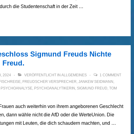
urch die Studentenschaft in der Zeit …
beschloss Sigmund Freuds Nichte
 Freud.
, 2024
VERÖFFENTLICHT IN
ALLGEMEINES
1 COMMENT
 FISCHREISE
,
FREUDSCHER VERSPRECHER
,
JANKEW SEIDMANN
,
,
PSYCHOANALYSE
,
PSYCHOANALYTIKERIN
,
SIGMUND FREUD
,
TOM
Frauen auch weiterhin von ihrem angeborenen Geschlecht
n, dann wähle nicht die AfD oder die WerteUnion. Die
tungen mit Leuten, die dich schaudern machten, und …