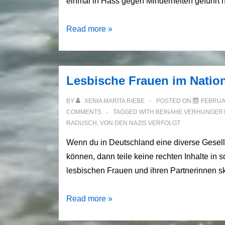
einmal in Hass gegen Minderheiten geführt
Hass
Read more »
kennt
sie,
solange
Lesbische Frauen im Nationa
sie
lebt.
BY
XENIA MARITA RIEBE
POSTED ON
FEBRUAR
COMMENTS
TAGGED WITH
BEINAHE VERHUNGER
RADUSCH
,
VON DEN NAZIS VERFOLGT
Wenn du in Deutschland eine diverse Gesell
können, dann teile keine rechten Inhalte in 
lesbischen Frauen und ihren Partnerinnen sk
Lesbische
Read more »
Frauen