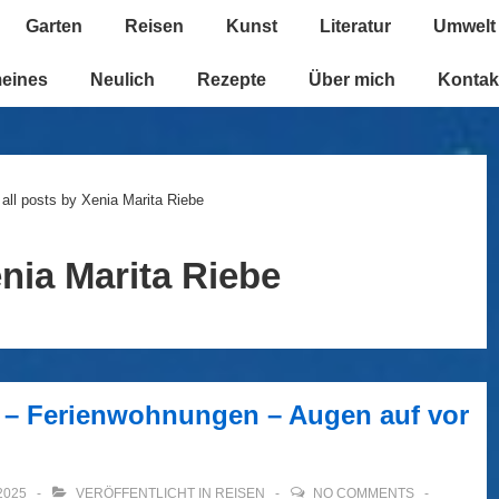
Garten
Reisen
Kunst
Literatur
Umwelt
n
meines
Neulich
Rezepte
Über mich
Kontak
all posts by Xenia Marita Riebe
nia Marita Riebe
 – Ferienwohnungen – Augen auf vor
2025
VERÖFFENTLICHT IN
REISEN
NO COMMENTS