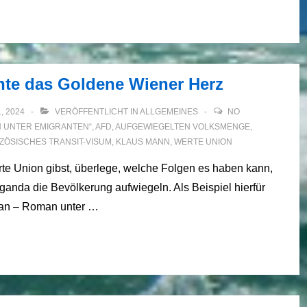
chte das Goldene Wiener Herz
, 2024
VERÖFFENTLICHT IN
ALLGEMEINES
NO
N UNTER EMIGRANTEN“
,
AFD
,
AUFGEWIEGELTEN VOLKSMENGE
,
ZÖSISCHES TRANSIT-VISUM
,
KLAUS MANN
,
WERTE UNION
te Union gibst, überlege, welche Folgen es haben kann,
ganda die Bevölkerung aufwiegeln. Als Beispiel hierfür
lkan – Roman unter …