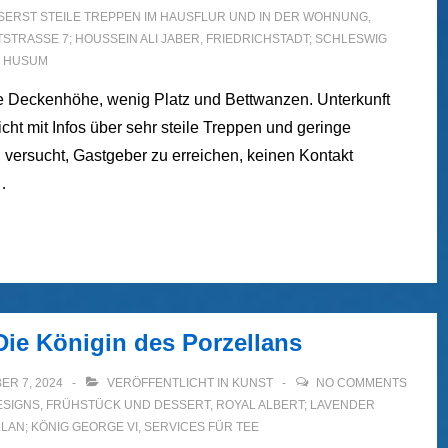
SERST STEILE TREPPEN IM HAUSFLUR UND IN DER WOHNUNG
,
RASSE 7; HOUSSEIN ALI JABER
,
FRIEDRICHSTADT; SCHLESWIG
 HUSUM
ge Deckenhöhe, wenig Platz und Bettwanzen. Unterkunft
ht mit Infos über sehr steile Treppen und geringe
versucht, Gastgeber zu erreichen, keinen Kontakt
…
Die Königin des Porzellans
ER 7, 2024
VERÖFFENTLICHT IN
KUNST
NO COMMENTS
ESIGNS
,
FRÜHSTÜCK UND DESSERT
,
ROYAL ALBERT; LAVENDER
LAN; KÖNIG GEORGE VI
,
SERVICES FÜR TEE