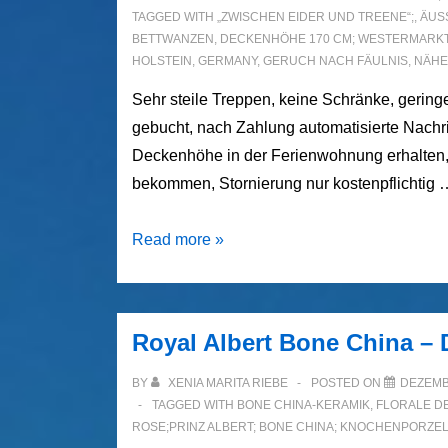
TAGGED WITH
„ZWISCHEN EIDER UND TREENE“;
,
ÄUS
BETTWANZEN
,
DECKENHÖHE 170 CM; WESTERMARKTST
HOLSTEIN
,
GERMANY
,
GERUCH NACH FÄULNIS
,
NÄHE
Sehr steile Treppen, keine Schränke, gerin
gebucht, nach Zahlung automatisierte Nachric
Deckenhöhe in der Ferienwohnung erhalten, 
bekommen, Stornierung nur kostenpflichtig 
Zwischen
Read more »
Eider
und
Treene
Royal Albert Bone China – 
–
Ferienwohnungen
BY
XENIA MARITA RIEBE
POSTED ON
DEZEMB
–
TAGGED WITH
BONE CHINA-KERAMIK
,
FLORALE D
ROSE;PRINZ ALBERT; BONE CHINA; KNOCHENPORZEL
Augen