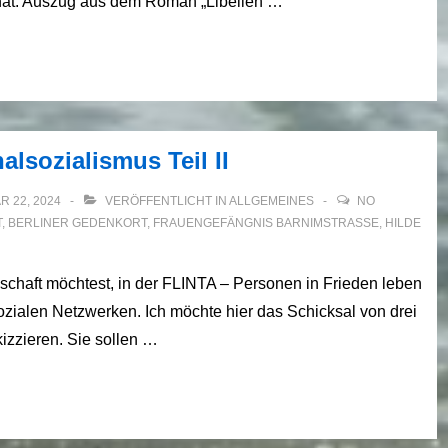
 hat. Auszug aus dem Roman „Libellen …
lsozialismus Teil II
 22, 2024
VERÖFFENTLICHT IN
ALLGEMEINES
NO
T
,
BERLINER GEDENKORT
,
FRAUENGEFÄNGNIS BARNIMSTRASSE
,
HILDE
schaft möchtest, in der FLINTA – Personen in Frieden leben
sozialen Netzwerken. Ich möchte hier das Schicksal von drei
izzieren. Sie sollen …