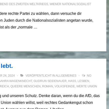
BEND DES ZWEITEN WELTKRIEGS
,
WIENER NATIONALSOZIALIST
ere rechte Partei zu wählen, dann versuche dir
en Juden durch die Nationalsozialisten angetan wurde,
ist als der „normale …
lebt.
 24, 2024
VERÖFFENTLICHT IN
ALLGEMEINES
NO
SAHRA WAGENKNECHT
,
GUDRUN SEIDENAUER
,
HASS
,
LESBEN
,
REICH
,
QUEERE MENSCHEN
,
ROMAN
,
VOLKSFEINDE
,
WERTE UNION
 und unseren Schutz. Denke daran, wenn du die AfD, das
Union wählen willst, weil rechtes Gedankengut schon