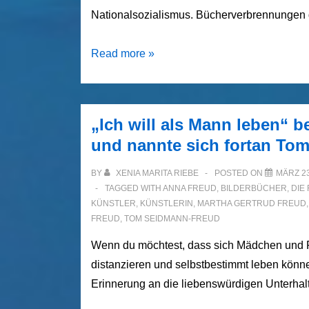
Nationalsozialismus. Bücherverbrennungen d
Wo
Read more »
man
Bücher
verbrennt,
„Ich will als Mann leben“ 
verbrennt
und nannte sich fortan Tom
man
auch
BY
XENIA MARITA RIEBE
POSTED ON
MÄRZ 23
am
TAGGED WITH
ANNA FREUD
,
BILDERBÜCHER
,
DIE
KÜNSTLER
,
KÜNSTLERIN
,
MARTHA GERTRUD FREUD
Ende
FREUD
,
TOM SEIDMANN-FREUD
Menschen.
Wenn du möchtest, dass sich Mädchen und 
distanzieren und selbstbestimmt leben könne
Erinnerung an die liebenswürdigen Unterhal