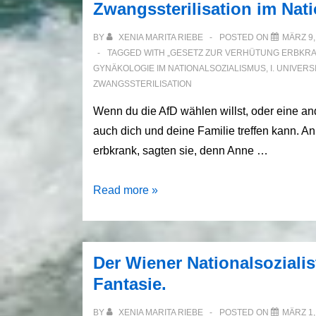
Zwangssterilisation im Nat
das
Goldene
BY
XENIA MARITA RIEBE
POSTED ON
MÄRZ 9,
Wiener
TAGGED WITH
„GESETZ ZUR VERHÜTUNG ERBKR
GYNÄKOLOGIE IM NATIONALSOZIALISMUS
,
I. UNIVER
Herz
ZWANGSSTERILISATION
Wenn du die AfD wählen willst, oder eine an
auch dich und deine Familie treffen kann. An
erbkrank, sagten sie, denn Anne …
Zwangssterilisation
Read more »
im
Nationalsozialismus
Der Wiener Nationalsozialis
Fantasie.
BY
XENIA MARITA RIEBE
POSTED ON
MÄRZ 1,