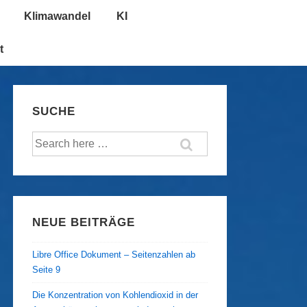
Klimawandel
KI
t
SUCHE
Suche
nach:
NEUE BEITRÄGE
Libre Office Dokument – Seitenzahlen ab
Seite 9
Die Konzentration von Kohlendioxid in der