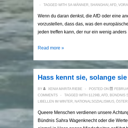
TAGGED WITH
SA-MÄNNER
,
SHANGHAI; AFD
,
VORA
Wenn du daran denkst, die AfD oder eine and
vorzustellen, dass das, was den europäisch
jeden treffen kann, der nur ein wenig anders 
Der
Read more »
Wiener
Nationalsozialist
hat
Hass kennt sie, solange sie 
nicht
nur
BY
XENIA MARITA RIEBE
POSTED ON
FEBRUAR
Humor,
COMMENTS
TAGGED WITH
§129IB
,
AFD
,
BÜNDNIS 
LIBELLEN IM WINTER
,
NATIONALSOZIALISMUS
,
ÖSTER
er
hat
Queere Menschen verdienen unsere Achtung
auch
Bündnis Sahra Wagenknecht oder die Werte 
Fantasie.