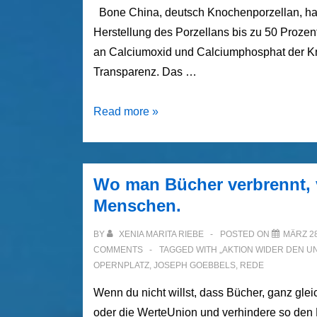
auf
Bone China, deutsch Knochenporzellan, hat
vor
Herstellung des Porzellans bis zu 50 Proze
der
an Calciumoxid und Calciumphosphat der K
Buchung
Transparenz. Das …
Royal
Read more »
Albert
Bone
China
Wo man Bücher verbrennt,
–
Menschen.
Die
Königin
BY
XENIA MARITA RIEBE
POSTED ON
MÄRZ 28
des
COMMENTS
TAGGED WITH
„AKTION WIDER DEN 
OPERNPLATZ
,
JOSEPH GOEBBELS
,
REDE
Porzellans
Wenn du nicht willst, dass Bücher, ganz glei
oder die WerteUnion und verhindere so den R