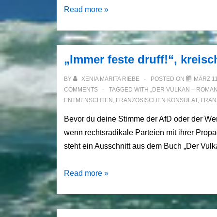
„Ich
Read more »
will
als
Mann
„Immer feste druff!“, kreis
leben“
beschloss
BY
XENIA MARITA RIEBE
POSTED ON
MÄRZ 11
Sigmund
COMMENTS
TAGGED WITH
„DER VULKAN – ROMA
ENTMENSCHTEN
,
FRANZÖSISCHEN KONSULAT
,
FRAN
Freuds
Nichte
Bevor du deine Stimme der AfD oder der Wer
und
wenn rechtsradikale Parteien mit ihrer Propa
nannte
steht ein Ausschnitt aus dem Buch „Der Vu
sich
fortan
„Immer
Read more »
Tom
feste
Freud.
druff!“,
kreischte