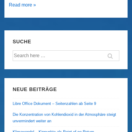
Lesbische
Read more »
Frauen
im
Nationalsozialismus
Teil
SUCHE
II
Suche
nach:
NEUE BEITRÄGE
Libre Office Dokument – Seitenzahlen ab Seite 9
Die Konzentration von Kohlendioxid in der Atmosphäre steigt
unvermindert weiter an
Klimawandel – Kippunkte als Point of no Return