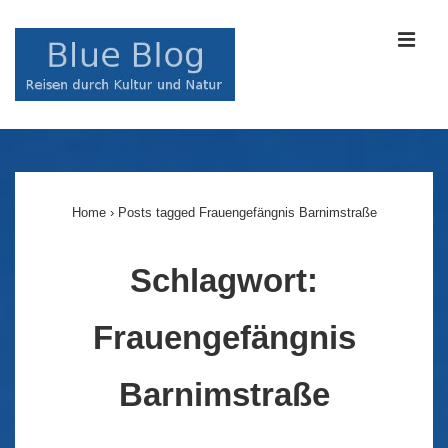
↓
Zum
MEN
Inhalt
Main
Navigation
Home
›
Posts tagged Frauengefängnis Barnimstraße
Schlagwort:
Frauengefängnis
Barnimstraße