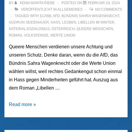
BY
XENIA MARITA RIEBE
POSTED ON
FEBRUAR 24, 2024
VERÖFFENTLICHT IN
ALLGEMEINES
NO COMMENTS
TAGGED WITH
§129IB
,
AFD
,
BÜNDNIS SAHRA WAGENKNECHT
,
GUDRUN SEIDENAUER
,
HASS
,
LESBEN
,
LIBELLEN IM WINTER
,
NATIONALSOZIALISMUS
,
ÖSTERREICH
,
QUEERE MENSCHEN
,
ROMAN
,
VOLKSFEINDE
,
WERTE UNION
Queere Menschen verdienen unsere Achtung und
unseren Schutz. Denke daran, wenn du die AfD, das
Bündnis Sahra Wagenknecht oder die Werte Union
wählen willst, weil rechtes Gedankengut schon einmal
in Hass gegen Minderheiten geführt hat. Auszug aus
dem Roman „Libellen …
Hass
Read more »
kennt
sie,
solange