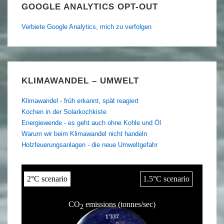
GOOGLE ANALYTICS OPT-OUT
Verbiete Google Analytics, mich zu verfolgen
KLIMAWANDEL – UMWELT
Klimawandel - früh erkannt, spät reagiert
Kochen in der Solarkochkiste
Energiewende - es geht auch ohne Kohle und Öl
Warum wir beim Klimawandel nicht handeln
Holzfeuerungsanlagen - die neue Umweltgefahr