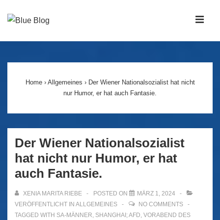
↓
Zum
MEN
Inhalt
Main
Navigation
Home
›
Allgemeines
›
Der Wiener Nationalsozialist hat nicht
nur Humor, er hat auch Fantasie.
Der Wiener Nationalsozialist
hat nicht nur Humor, er hat
auch Fantasie.
XENIA MARITA RIEBE
POSTED ON
MÄRZ 1, 2024
VERÖFFENTLICHT IN
ALLGEMEINES
NO COMMENTS
TAGGED WITH
SA-MÄNNER
,
SHANGHAI; AFD
,
VORABEND DES