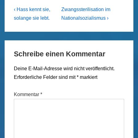
Beitragsnavigation
Previous
Next
‹ Hass kennt sie,
Zwangssterilisation im
Post
Post
solange sie lebt.
Nationalsozialismus ›
is
is
Schreibe einen Kommentar
Deine E-Mail-Adresse wird nicht veröffentlicht.
Erforderliche Felder sind mit
*
markiert
Kommentar
*