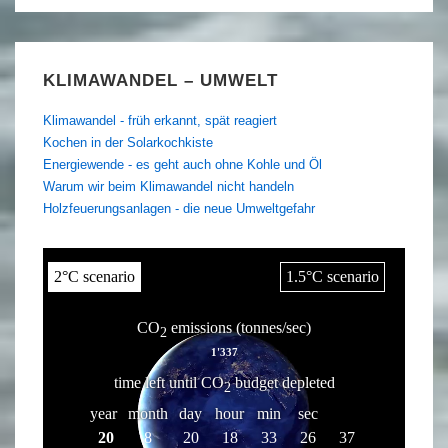
KLIMAWANDEL – UMWELT
Klimawandel - früh erkannt, spät reagiert
Kochen in der Solarkochkiste
Energiewende - es geht auch ohne Kohle und Öl
Warum wir beim Klimawandel nicht handeln
Holzfeuerungsanlagen - die neue Umweltgefahr