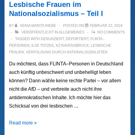
Lesbische Frauen im
Nationalsozialismus – Teil I
BY
XENIA MARITA RIEBE
POSTED ON
FEBRUAR 22, 2024
VERÖFFENTLICHT IN
ALLGEMEINES
NO COMMENTS
TAGGED WITH
DENUNZIERT
,
DEPORTIERT
,
FLINTA -
PERSONEN
,
ILSE TOTZKE
,
KZ RAVENSBRÜCK
,
LESBISCHE
FRAUEN
,
VERFOLGUNG DURCH NATIONALSOZIALISTEN
Du möchtest, dass FLINTA–Personen in Deutschland
auch künftig unbeschwert und unbehelligt leben
können? Dann wähle keine rechte Partei – vor allem
nicht die AfD – und verbreite auch nicht ihre
antidemokratischen Inhalte. Ich möchte hier das
Schicksal von drei lesbischen …
Lesbische
Read more »
Frauen