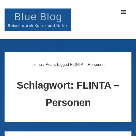
↓
Zum
MEN
Inhalt
Main
Navigation
Home
›
Posts tagged FLINTA – Personen
Schlagwort:
FLINTA –
Personen