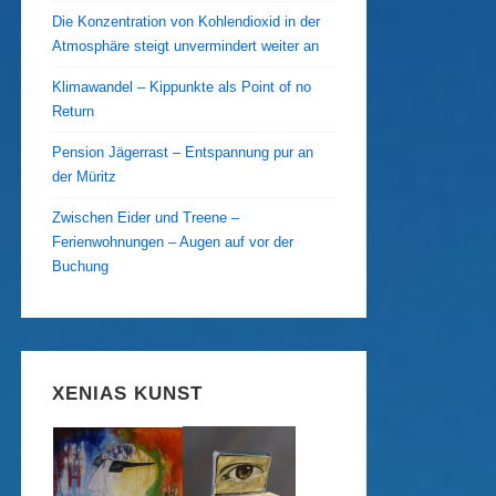
Die Konzentration von Kohlendioxid in der
Atmosphäre steigt unvermindert weiter an
Klimawandel – Kippunkte als Point of no
Return
Pension Jägerrast – Entspannung pur an
der Müritz
Zwischen Eider und Treene –
Ferienwohnungen – Augen auf vor der
Buchung
XENIAS KUNST