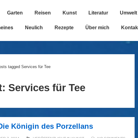
Garten
Reisen
Kunst
Literatur
Umwelt
n
meines
Neulich
Rezepte
Über mich
Kontak
osts tagged Services für Tee
t:
Services für Tee
Die Königin des Porzellans