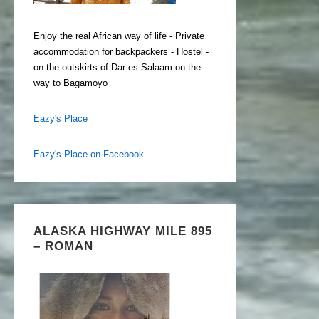
Enjoy the real African way of life - Private
accommodation for backpackers - Hostel -
on the outskirts of Dar es Salaam on the
way to Bagamoyo
Eazy's Place
Eazy's Place on Facebook
ALASKA HIGHWAY MILE 895
– ROMAN