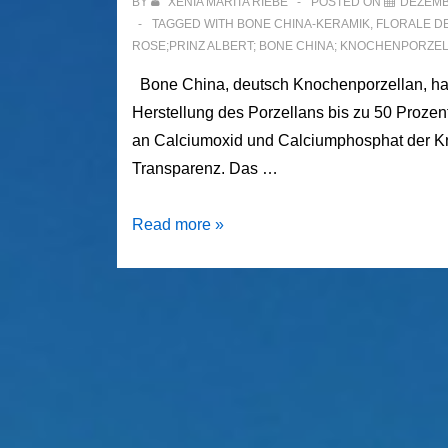
BY
XENIA MARITA RIEBE
POSTED ON
DEZEMB
TAGGED WITH
BONE CHINA-KERAMIK
,
FLORALE D
ROSE;PRINZ ALBERT; BONE CHINA; KNOCHENPORZEL
Bone China, deutsch Knochenporzellan, hat
Herstellung des Porzellans bis zu 50 Proze
an Calciumoxid und Calciumphosphat der K
Transparenz. Das …
Royal
Read more »
Albert
Bone
China
–
Die
Königin
des
Porzellans