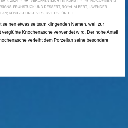
ER 7, 2024
VERÖFFENTLICHT IN
KUNST
NO COMMENTS
ESIGNS
,
FRÜHSTÜCK UND DESSERT
,
ROYAL ALBERT; LAVENDER
LAN; KÖNIG GEORGE VI
,
SERVICES FÜR TEE
 seinen etwas seltsam klingenden Namen, weil zur
nt verglühte Knochenasche verwendet wird. Der hohe Anteil
nochenasche verleiht dem Porzellan seine besondere