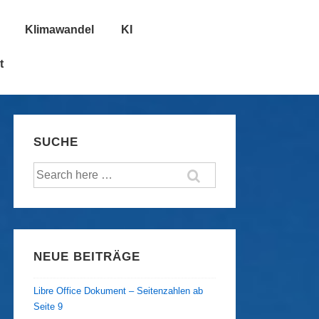
Klimawandel
KI
t
SUCHE
Suche
nach:
NEUE BEITRÄGE
Libre Office Dokument – Seitenzahlen ab
Seite 9