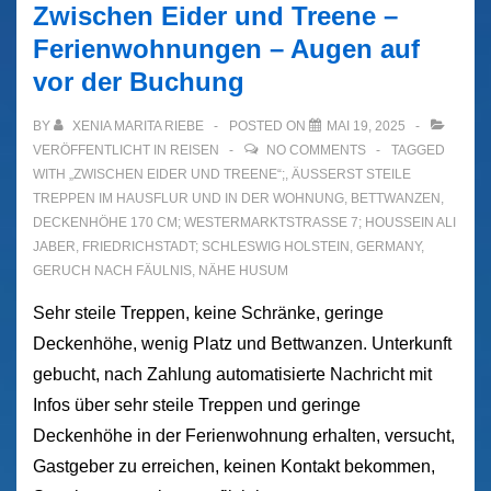
Zwischen Eider und Treene –
Ferienwohnungen – Augen auf
vor der Buchung
BY
XENIA MARITA RIEBE
POSTED ON
MAI 19, 2025
VERÖFFENTLICHT IN
REISEN
NO COMMENTS
TAGGED
WITH
„ZWISCHEN EIDER UND TREENE“;
,
ÄUSSERST STEILE T
REPPEN IM HAUSFLUR UND IN DER WOHNUNG
,
BETTWANZEN
,
DECKENHÖHE 170 CM; WESTERMARKTSTRASSE 7; HOUSSEIN ALI J
ABER
,
FRIEDRICHSTADT; SCHLESWIG HOLSTEIN
,
GERMANY
,
GERUCH NACH FÄULNIS
,
NÄHE HUSUM
Sehr steile Treppen, keine Schränke, geringe
Deckenhöhe, wenig Platz und Bettwanzen. Unterkunft
gebucht, nach Zahlung automatisierte Nachricht mit
Infos über sehr steile Treppen und geringe
Deckenhöhe in der Ferienwohnung erhalten, versucht,
Gastgeber zu erreichen, keinen Kontakt bekommen,