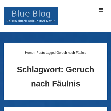
↓
Zum
MEN
Inhalt
Main
Navigation
Home
›
Posts tagged Geruch nach Fäulnis
Schlagwort:
Geruch
nach Fäulnis