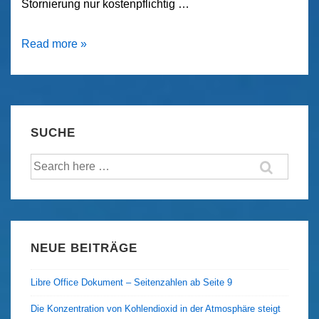
Stornierung nur kostenpflichtig …
Zwischen
Read more »
Eider
und
Treene
–
SUCHE
Ferienwohnungen
Suche
–
nach:
Augen
auf
vor
der
NEUE BEITRÄGE
Buchung
Libre Office Dokument – Seitenzahlen ab Seite 9
Die Konzentration von Kohlendioxid in der Atmosphäre steigt