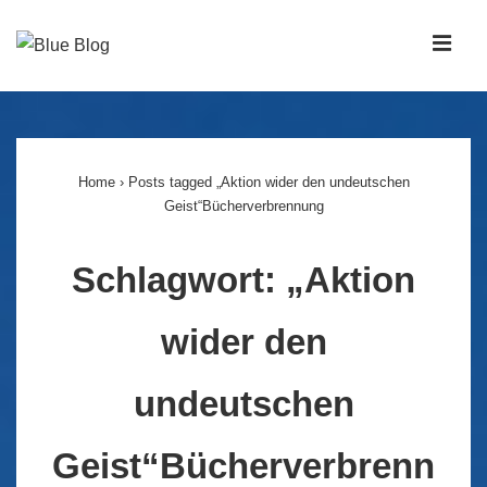
↓
Zum
MEN
Inhalt
Main
Navigation
Home
›
Posts tagged „Aktion wider den undeutschen
Geist“Bücherverbrennung
Schlagwort:
„Aktion
wider den
undeutschen
Geist“Bücherverbrenn