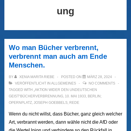
ung
Wo man Bücher verbrennt,
verbrennt man auch am Ende
Menschen.
BY
XENIA MARITA RIEBE
POSTED ON
MÄRZ 28, 2024
VERÖFFENTLICHT IN
ALLGEMEINES
NO COMMENTS
TAGGED WITH
„AKTION WIDER DEN UNDEUTSCHEN
GEIST“BÜCHERVERBRENNUNG
,
10. MAI 1933
,
BERLIN;
OPERNPLATZ
,
JOSEPH GOEBBELS
,
REDE
Wenn du nicht willst, dass Bücher, ganz gleich welcher
Art, verbrannt werden, dann wähle nicht die AfD oder
die WerteUnion und verhindere so den Rückfall in