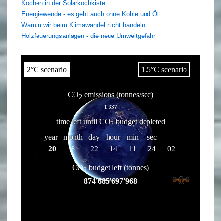
Kochen in der Solarkochkiste
Energiewende - es geht auch ohne Kohle und Öl
Warum wir beim Klimawandel nicht handeln
Holzfeuerungsanlagen - die neue Umweltgefahr