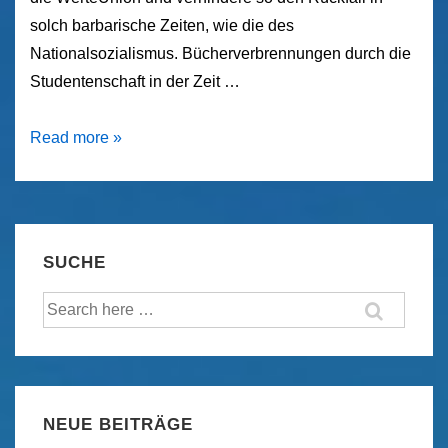
solch barbarische Zeiten, wie die des
Nationalsozialismus. Bücherverbrennungen durch die
Studentenschaft in der Zeit …
Wo
Read more »
man
Bücher
verbrennt,
verbrennt
SUCHE
man
Suche
auch
nach:
am
Ende
Menschen.
NEUE BEITRÄGE