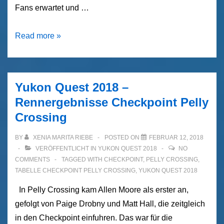
Fans erwartet und …
Yukon
Read more »
Quest
2018
–
Yukon Quest 2018 –
Braeburn
Rennergebnisse Checkpoint Pelly
–
Crossing
Ist
Allen
BY
XENIA MARITA RIEBE
POSTED ON
FEBRUAR 12, 2018
Moore
VERÖFFENTLICHT IN
YUKON QUEST 2018
NO
COMMENTS
TAGGED WITH
CHECKPOINT
,
PELLY CROSSING
,
der
TABELLE CHECKPOINT PELLY CROSSING
,
YUKON QUEST 2018
Sieger
2018?
In Pelly Crossing kam Allen Moore als erster an,
gefolgt von Paige Drobny und Matt Hall, die zeitgleich
in den Checkpoint einfuhren. Das war für die