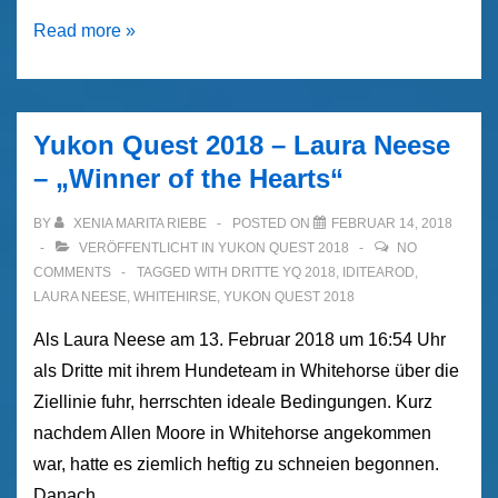
Yukon
Read more »
Quest
2018
–
Yukon Quest 2018 – Laura Neese
Vebjorn
– „Winner of the Hearts“
Aishana
Reitan
BY
XENIA MARITA RIEBE
POSTED ON
FEBRUAR 14, 2018
–
VERÖFFENTLICHT IN
YUKON QUEST 2018
NO
COMMENTS
TAGGED WITH
DRITTE YQ 2018
,
IDITEAROD
,
„Rookie
LAURA NEESE
,
WHITEHIRSE
,
YUKON QUEST 2018
of
Als Laura Neese am 13. Februar 2018 um 16:54 Uhr
the
als Dritte mit ihrem Hundeteam in Whitehorse über die
Year“
Ziellinie fuhr, herrschten ideale Bedingungen. Kurz
nachdem Allen Moore in Whitehorse angekommen
war, hatte es ziemlich heftig zu schneien begonnen.
Danach …