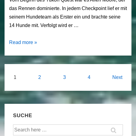
das Rennen dominierte. In jedem Checkpoint lief er mit
seinem Hundeteam als Erster ein und brachte seine
14 Hunde mit. Verfolgt wird er …
Yuko
Read more »
Quest
2018
–
Halbzeit
Seitennummerierung
1
2
3
4
Next
in
der
Dawson
Beiträge
City
SUCHE
Suche
nach: