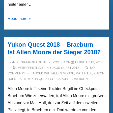
hinter einer …
Titelverteidiger
Read more »
Matt
Hall
wird
Yukon Quest 2018 – Braeburn –
Zweiter
Ist Allen Moore der Sieger 2018?
beim
Yukon
BY
XENIA MARITA RIEBE
POSTED ON
FEBRUAR 12, 2018
Quest
VERÖFFENTLICHT IN
YUKON QUEST 2018
NO
COMMENTS
TAGGED WITH
ALLEN MOORE
,
MATT HALL
,
YUKON
2018
QUEST 2018
,
YUKON QUEST CHECKPOINT BRAEBURN
Allen Moore trifft seine Tochter Brigitt im Checkpoint
Braeburn Wie zu erwarten, traf Allen Moore mit großem
Abstand vor Matt Hall, der zur Zeit auf dem zweiten
Platz liegt, in Braeburn ein. Dort wurde er von den