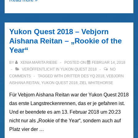
Quest
2018
–
Yukon Quest 2018 – Vebjorn
Deutscher
Aishana Reitan – „Rookie of the
Musher
Year“
auf
Platz
BY
XENIA MARITA RIEBE
POSTED ON
FEBRUAR 14, 2018
sieben
VERÖFFENTLICHT IN
YUKON QUEST 2018
NO
COMMENTS
TAGGED WITH
DRITTER DES YQ 2018
,
VEBJORN
AISHANA REITAN
,
YUKON QUEST 2018
,
ZIEL WHITEHORSE
Für Vebjorn Aishana Reitan war der Yukon Quest 2018
das erste Langstreckenrennen, das er je gefahren ist.
Und er beendete es am 13. Februar 2018 um 20:23
nicht nur als „Rookie of the Year“, sondern auch auf
Platz vier der …