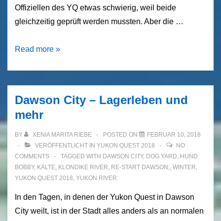
Offiziellen des YQ etwas schwierig, weil beide
gleichzeitig geprüft werden mussten. Aber die …
Yukon
Read more »
Quest
2018
–
Dawson City – Lagerleben und
Rennergebnisse
mehr
Checkpoint
Pelly
BY
XENIA MARITA RIEBE
POSTED ON
FEBRUAR 10, 2018
Crossing
VERÖFFENTLICHT IN
YUKON QUEST 2018
NO
COMMENTS
TAGGED WITH
DAWSON CITY
,
DOG YARD
,
HUND
BOBBY
,
KÄLTE
,
KLONDIKE RIVER
,
RE-START DAWSON;
,
WINTER
,
YUKON QUEST 2018
,
YUKON RIVER
In den Tagen, in denen der Yukon Quest in Dawson
City weilt, ist in der Stadt alles anders als an normalen