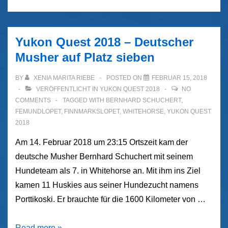
&
Awards
Banquet
Yukon Quest 2018 – Deutscher
–
Musher auf Platz sieben
Yukon
Quest
BY
XENIA MARITA RIEBE
POSTED ON
FEBRUAR 15, 2018
2018
VERÖFFENTLICHT IN
YUKON QUEST 2018
NO
COMMENTS
TAGGED WITH
BERNHARD SCHUCHERT
,
FEMUNDLOPET
,
FINNMARKSLOPET
,
WHITEHORSE
,
YUKON QUEST
2018
Am 14. Februar 2018 um 23:15 Ortszeit kam der
deutsche Musher Bernhard Schuchert mit seinem
Hundeteam als 7. in Whitehorse an. Mit ihm ins Ziel
kamen 11 Huskies aus seiner Hundezucht namens
Porttikoski. Er brauchte für die 1600 Kilometer von …
Yukon
Read more »