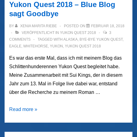
Yukon Quest 2018 – Blue Blog
sagt Goodbye
BY
XENIA MARITA RIEBE
POSTED ON
FEBRUAR 18, 2018
VERÖFFENTLICHT IN
YUKON QUEST 2018
3
COMMENTS
TAGGED WITH
ALASKA
,
BYE-BYE YUKON QUEST
,
EAGLE
,
WHITEHORSE
,
YUKON
,
YUKON QUEST 2018
Es war das erste Mal, dass ich mit meinem Blog das
Schlittenhunderennen Yukon Quest begleitet habe.
Meine Zusammenarbeit mit Sui Kings, der in diesem
Jahr zum 13. Mal in Folge live dabei war, entstand
über die Recherche zu meinem Roman …
Yukon
Read more »
Quest
2018
–