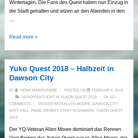
Wintertagen. Die Fans des Quest haben nun Einzug in
die Stadt gehalten und sitzen an den Abenden in den
…
Dawson
Read more »
City
–
Lagerleben
Yuko Quest 2018 – Halbzeit in
und
Dawson City
mehr
BY
XENIA MARITA RIEBE
POSTED ON
FEBRUAR 9, 2018
VERÖFFENTLICHT IN
YUKON QUEST 2018
NO
COMMENTS
TAGGED WITH
ALLEN MOORE
,
DAWSON CITY
,
MATT HALL
,
PAIGE DROBNY
,
START IN DAWSON
,
YUKON QUEST
2018
Der YQ-Veteran Allen Moore dominiert das Rennen
Vom Beginn des Yukon Quest war es Allen Moore, der