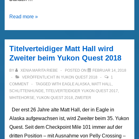
Yukon
Read more »
Quest
2018
–
Titelverteidiger Matt Hall wird
Laura
Zweiter beim Yukon Quest 2018
Neese
–
BY
XENIA MARITA RIEBE
POSTED ON
FEBRUAR 14, 2018
„Winner
VERÖFFENTLICHT IN
YUKON QUEST 2018
1
COMMENT
TAGGED WITH
EAGLE ALASKA
,
MATT HALL
,
of
SCHLITTENHUNDE
,
TITELVERTEIDIGER YUKON QUEST 2017
,
the
WHITEHORSE
,
YUKON QUEST 2018
,
ZWEITER
Hearts“
Der erst 26 Jahre alte Matt Hall, der in Eagle in
Alaska aufgewachsen ist, wird Zweiter beim 35. Yukon
Quest. Seit dem Checkpoint Mile 101 immer auf der
dritten Position – mit Ausnahme von Pelly Crossing –