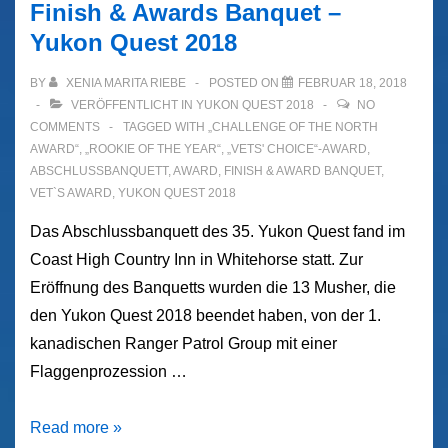
Finish & Awards Banquet –
Blue
Yukon Quest 2018
Blog
sagt
BY
XENIA MARITA RIEBE
POSTED ON
FEBRUAR 18, 2018
Goodbye
VERÖFFENTLICHT IN
YUKON QUEST 2018
NO
COMMENTS
TAGGED WITH
„CHALLENGE OF THE NORTH
AWARD“
,
„ROOKIE OF THE YEAR“
,
„VETS' CHOICE“-AWARD
,
ABSCHLUSSBANQUETT
,
AWARD
,
FINISH & AWARD BANQUET
,
VET`S AWARD
,
YUKON QUEST 2018
Das Abschlussbanquett des 35. Yukon Quest fand im
Coast High Country Inn in Whitehorse statt. Zur
Eröffnung des Banquetts wurden die 13 Musher, die
den Yukon Quest 2018 beendet haben, von der 1.
kanadischen Ranger Patrol Group mit einer
Flaggenprozession …
Finish
Read more »