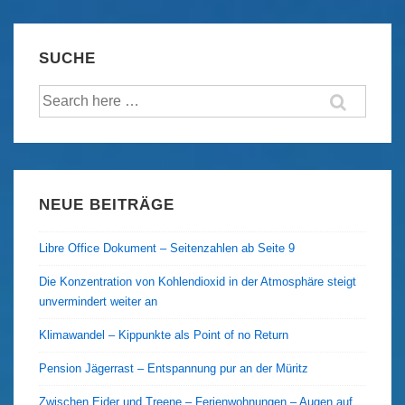
–
Vebjorn
SUCHE
Aishana
Suche
Reitan
nach:
–
„Rookie
of
the
NEUE BEITRÄGE
Year“
Libre Office Dokument – Seitenzahlen ab Seite 9
Die Konzentration von Kohlendioxid in der Atmosphäre steigt
unvermindert weiter an
Klimawandel – Kippunkte als Point of no Return
Pension Jägerrast – Entspannung pur an der Müritz
Zwischen Eider und Treene – Ferienwohnungen – Augen auf