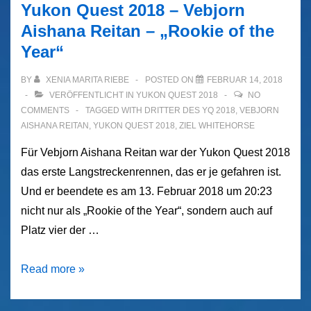
Yukon Quest 2018 – Vebjorn
Aishana Reitan – „Rookie of the
Year“
BY
XENIA MARITA RIEBE
POSTED ON
FEBRUAR 14, 2018
VERÖFFENTLICHT IN
YUKON QUEST 2018
NO
COMMENTS
TAGGED WITH
DRITTER DES YQ 2018
,
VEBJORN
AISHANA REITAN
,
YUKON QUEST 2018
,
ZIEL WHITEHORSE
Für Vebjorn Aishana Reitan war der Yukon Quest 2018
das erste Langstreckenrennen, das er je gefahren ist.
Und er beendete es am 13. Februar 2018 um 20:23
nicht nur als „Rookie of the Year“, sondern auch auf
Platz vier der …
Yukon
Read more »
Quest
2018