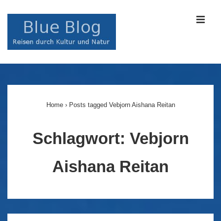
↓
Zum
MEN
Inhalt
Main
Navigation
Home
›
Posts tagged Vebjorn Aishana Reitan
Schlagwort:
Vebjorn
Aishana Reitan