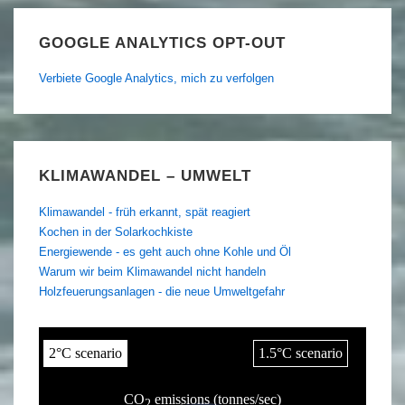
GOOGLE ANALYTICS OPT-OUT
Verbiete Google Analytics, mich zu verfolgen
KLIMAWANDEL – UMWELT
Klimawandel - früh erkannt, spät reagiert
Kochen in der Solarkochkiste
Energiewende - es geht auch ohne Kohle und Öl
Warum wir beim Klimawandel nicht handeln
Holzfeuerungsanlagen - die neue Umweltgefahr