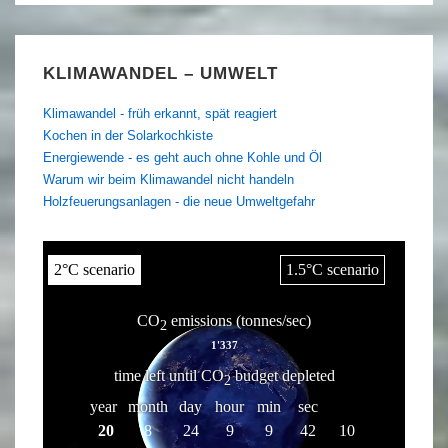
KLIMAWANDEL – UMWELT
Klimawandel - früh erkannt, spät reagiert
Kochen in der Solarkochkiste
Energiewende - es geht auch ohne Kohle und Öl
Warum wir beim Klimawandel nicht handeln
Holzfeuerungsanlagen - die neue Umweltgefahr