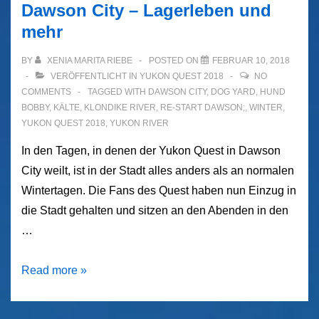
Dawson City – Lagerleben und
mehr
BY
XENIA MARITA RIEBE
POSTED ON
FEBRUAR 10, 2018
VERÖFFENTLICHT IN
YUKON QUEST 2018
NO
COMMENTS
TAGGED WITH
DAWSON CITY
,
DOG YARD
,
HUND
BOBBY
,
KÄLTE
,
KLONDIKE RIVER
,
RE-START DAWSON;
,
WINTER
,
YUKON QUEST 2018
,
YUKON RIVER
In den Tagen, in denen der Yukon Quest in Dawson
City weilt, ist in der Stadt alles anders als an normalen
Wintertagen. Die Fans des Quest haben nun Einzug in
die Stadt gehalten und sitzen an den Abenden in den
…
Dawson
Read more »
City
–