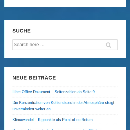
–
Start
und
Ziel
SUCHE
des
Suche
Yukon
nach:
Quest
NEUE BEITRÄGE
Libre Office Dokument – Seitenzahlen ab Seite 9
Die Konzentration von Kohlendioxid in der Atmosphäre steigt
unvermindert weiter an
Klimawandel – Kippunkte als Point of no Return