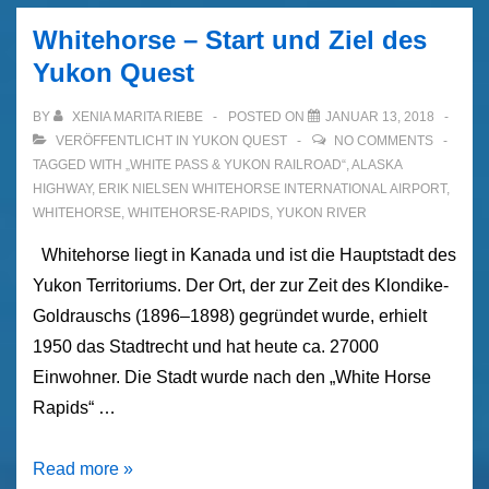
River
Whitehorse – Start und Ziel des
Yukon Quest
BY
XENIA MARITA RIEBE
POSTED ON
JANUAR 13, 2018
VERÖFFENTLICHT IN
YUKON QUEST
NO COMMENTS
TAGGED WITH
„WHITE PASS & YUKON RAILROAD“
,
ALASKA
HIGHWAY
,
ERIK NIELSEN WHITEHORSE INTERNATIONAL AIRPORT
,
WHITEHORSE
,
WHITEHORSE-RAPIDS
,
YUKON RIVER
Whitehorse liegt in Kanada und ist die Hauptstadt des
Yukon Territoriums. Der Ort, der zur Zeit des Klondike-
Goldrauschs (1896–1898) gegründet wurde, erhielt
1950 das Stadtrecht und hat heute ca. 27000
Einwohner. Die Stadt wurde nach den „White Horse
Rapids“ …
Whitehorse
Read more »