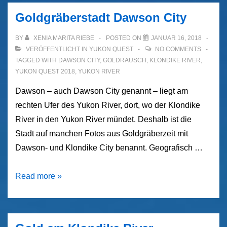
Lagerleben
Goldgräberstadt Dawson City
und
mehr
BY
XENIA MARITA RIEBE
POSTED ON
JANUAR 16, 2018
VERÖFFENTLICHT IN
YUKON QUEST
NO COMMENTS
TAGGED WITH
DAWSON CITY
,
GOLDRAUSCH
,
KLONDIKE RIVER
,
YUKON QUEST 2018
,
YUKON RIVER
Dawson – auch Dawson City genannt – liegt am
rechten Ufer des Yukon River, dort, wo der Klondike
River in den Yukon River mündet. Deshalb ist die
Stadt auf manchen Fotos aus Goldgräberzeit mit
Dawson- und Klondike City benannt. Geografisch …
Goldgräberstadt
Read more »
Dawson
City