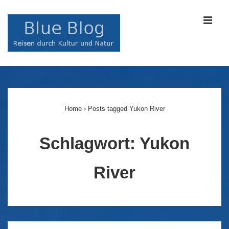
↓
Zum
MEN
Inhalt
Main
Navigation
Home
›
Posts tagged Yukon River
Schlagwort:
Yukon
River