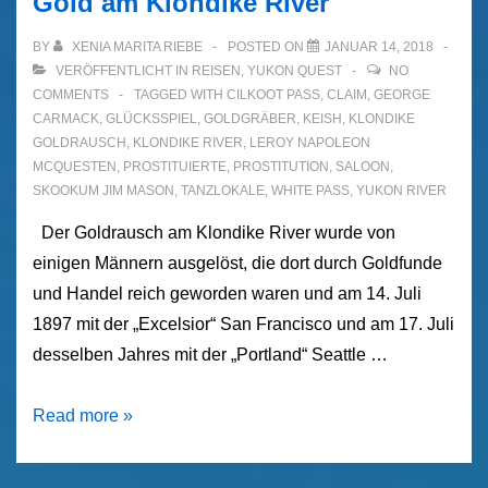
Gold am Klondike River
BY
XENIA MARITA RIEBE
POSTED ON
JANUAR 14, 2018
VERÖFFENTLICHT IN
REISEN
,
YUKON QUEST
NO
COMMENTS
TAGGED WITH
CILKOOT PASS
,
CLAIM
,
GEORGE
CARMACK
,
GLÜCKSSPIEL
,
GOLDGRÄBER
,
KEISH
,
KLONDIKE
GOLDRAUSCH
,
KLONDIKE RIVER
,
LEROY NAPOLEON
MCQUESTEN
,
PROSTITUIERTE
,
PROSTITUTION
,
SALOON
,
SKOOKUM JIM MASON
,
TANZLOKALE
,
WHITE PASS
,
YUKON RIVER
Der Goldrausch am Klondike River wurde von
einigen Männern ausgelöst, die dort durch Goldfunde
und Handel reich geworden waren und am 14. Juli
1897 mit der „Excelsior“ San Francisco und am 17. Juli
desselben Jahres mit der „Portland“ Seattle …
Gold
Read more »
am
Klondike