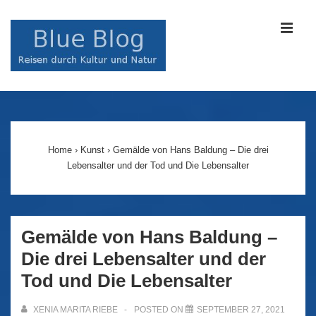
↓
Zum
MEN
Inhalt
Main
Navigation
Home
›
Kunst
›
Gemälde von Hans Baldung – Die drei
Lebensalter und der Tod und Die Lebensalter
Gemälde von Hans Baldung –
Die drei Lebensalter und der
Tod und Die Lebensalter
XENIA MARITA RIEBE
POSTED ON
SEPTEMBER 27, 2021