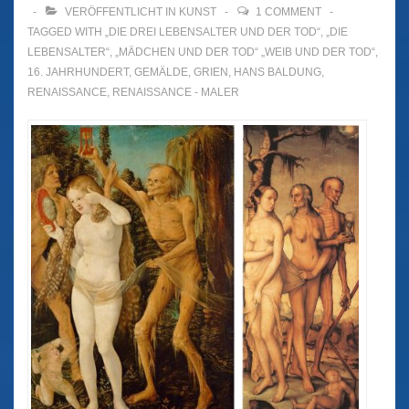
VERÖFFENTLICHT IN
KUNST
1 COMMENT
TAGGED WITH
„DIE DREI LEBENSALTER UND DER TOD“
,
„DIE
LEBENSALTER“
,
„MÄDCHEN UND DER TOD“ „WEIB UND DER TOD“
,
16. JAHRHUNDERT
,
GEMÄLDE
,
GRIEN
,
HANS BALDUNG
,
RENAISSANCE
,
RENAISSANCE - MALER