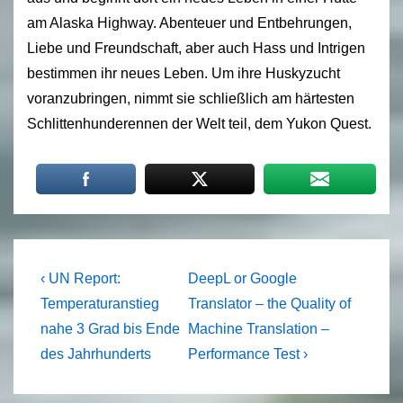
am Alaska Highway. Abenteuer und Entbehrungen,
Liebe und Freundschaft, aber auch Hass und Intrigen
bestimmen ihr neues Leben. Um ihre Huskyzucht
voranzubringen, nimmt sie schließlich am härtesten
Schlittenhunderennen der Welt teil, dem Yukon Quest.
Beitragsnavigation
Previous
Next
‹ UN Report:
DeepL or Google
Post
Post
Temperaturanstieg
Translator – the Quality of
is
is
nahe 3 Grad bis Ende
Machine Translation –
des Jahrhunderts
Performance Test ›