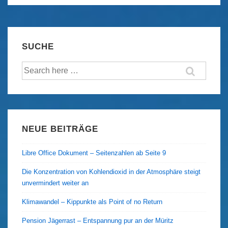
Hans
Baldung
–
SUCHE
Die
Suche
drei
nach:
Lebensalter
und
der
Tod
NEUE BEITRÄGE
und
Die
Libre Office Dokument – Seitenzahlen ab Seite 9
Lebensalter
Die Konzentration von Kohlendioxid in der Atmosphäre steigt
unvermindert weiter an
Klimawandel – Kippunkte als Point of no Return
Pension Jägerrast – Entspannung pur an der Müritz