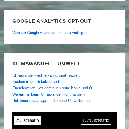
GOOGLE ANALYTICS OPT-OUT
Verbiete Google Analytics, mich zu verfolgen
KLIMAWANDEL – UMWELT
Klimawandel - früh erkannt, spät reagiert
Kochen in der Solarkochkiste
Energiewende - es geht auch ohne Kohle und Öl
Warum wir beim Klimawandel nicht handeln
Holzfeuerungsanlagen - die neue Umweltgefahr