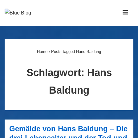
↓
Zum
MEN
Inhalt
Main
Navigation
Home
›
Posts tagged Hans Baldung
Schlagwort:
Hans
Baldung
Gemälde von Hans Baldung – Die
drei Lebensalter und der Tod und