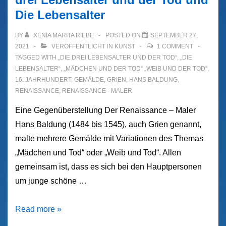
Die Lebensalter
BY
XENIA MARITA RIEBE
POSTED ON
SEPTEMBER 27,
2021
VERÖFFENTLICHT IN
KUNST
1 COMMENT
TAGGED WITH
„DIE DREI LEBENSALTER UND DER TOD“
,
„DIE
LEBENSALTER“
,
„MÄDCHEN UND DER TOD“ „WEIB UND DER TOD“
,
16. JAHRHUNDERT
,
GEMÄLDE
,
GRIEN
,
HANS BALDUNG
,
RENAISSANCE
,
RENAISSANCE - MALER
Eine Gegenüberstellung Der Renaissance – Maler
Hans Baldung (1484 bis 1545), auch Grien genannt,
malte mehrere Gemälde mit Variationen des Themas
„Mädchen und Tod“ oder „Weib und Tod“. Allen
gemeinsam ist, dass es sich bei den Hauptpersonen
um junge schöne …
Gemälde
Read more »
von