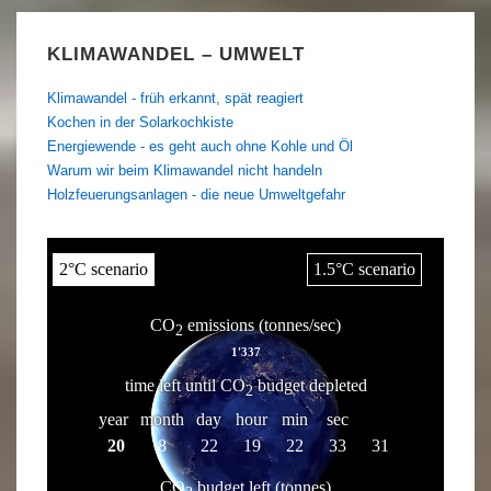
KLIMAWANDEL – UMWELT
Klimawandel - früh erkannt, spät reagiert
Kochen in der Solarkochkiste
Energiewende - es geht auch ohne Kohle und Öl
Warum wir beim Klimawandel nicht handeln
Holzfeuerungsanlagen - die neue Umweltgefahr