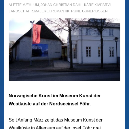
ALETTE MÆHLUM
,
JOHAN CHRISTIAN DAHL
,
KÅRE KIVIJÄRVI
,
LANDSCHAFTSMALEREI
,
ROMANTIK
,
RUNE GUNERIUSSEN
Norwegische Kunst im Museum Kunst der
Westküste auf der Nordseeinsel Föhr.
Seit Anfang März zeigt das Museum Kunst der
Westküste in Alkersum auf der Insel Föhr drei