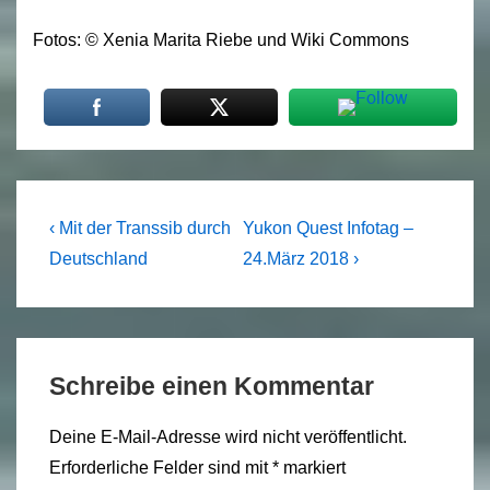
Fotos: © Xenia Marita Riebe und Wiki Commons
Beitragsnavigation
Previous
Next
‹ Mit der Transsib durch
Yukon Quest Infotag –
Post
Post
Deutschland
24.März 2018 ›
is
is
Schreibe einen Kommentar
Deine E-Mail-Adresse wird nicht veröffentlicht.
Erforderliche Felder sind mit
*
markiert