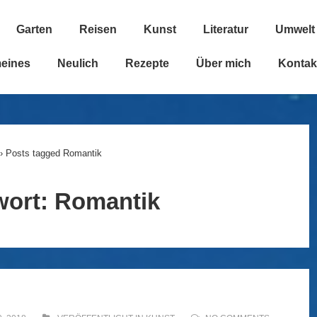
Garten
Reisen
Kunst
Literatur
Umwelt
n
meines
Neulich
Rezepte
Über mich
Kontak
›
Posts tagged Romantik
wort:
Romantik