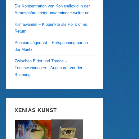
Die Konzentration von Kohlendioxid in der
Atmosphäre steigt unvermindert weiter an
Klimawandel – Kippunkte als Point of no
Return
Pension Jägerrast – Entspannung pur an
der Müritz
Zwischen Eider und Treene –
Ferienwohnungen – Augen auf vor der
Buchung
XENIAS KUNST