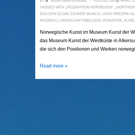
BY
XENIA MARITA RIEBE
POSTED ON
MÄRZ 20
TAGGED WITH
„FASZINATION NORWEGEN“
,
„NORTHER
DAG ERIK ELGIN
,
EDVARD MUNCH
,
HANS FREDRIK G
KIVIJÄRVI
,
LANDSCHAFTSMALEREI
,
ROMANTIK
,
RUNE
Norwegische Kunst im Museum Kunst der Wes
das Museum Kunst der Westküste in Alkersum
die sich den Positionen und Werken norweg
Faszination
Read more »
Norwegen