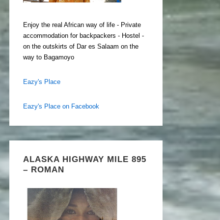
Enjoy the real African way of life - Private
accommodation for backpackers - Hostel -
on the outskirts of Dar es Salaam on the
way to Bagamoyo
Eazy's Place
Eazy's Place on Facebook
ALASKA HIGHWAY MILE 895
– ROMAN