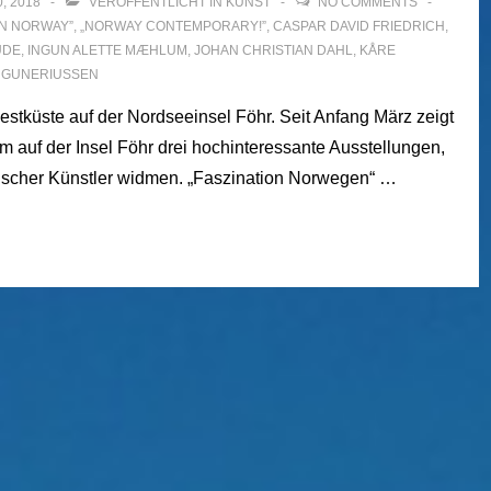
, 2018
VERÖFFENTLICHT IN
KUNST
NO COMMENTS
N NORWAY”
,
„NORWAY CONTEMPORARY!”
,
CASPAR DAVID FRIEDRICH
,
UDE
,
INGUN ALETTE MÆHLUM
,
JOHAN CHRISTIAN DAHL
,
KÅRE
 GUNERIUSSEN
tküste auf der Nordseeinsel Föhr. Seit Anfang März zeigt
 auf der Insel Föhr drei hochinteressante Ausstellungen,
ischer Künstler widmen. „Faszination Norwegen“ …