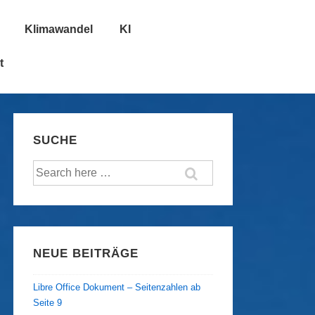
Klimawandel
KI
t
SUCHE
Suche
nach:
NEUE BEITRÄGE
Libre Office Dokument – Seitenzahlen ab
Seite 9