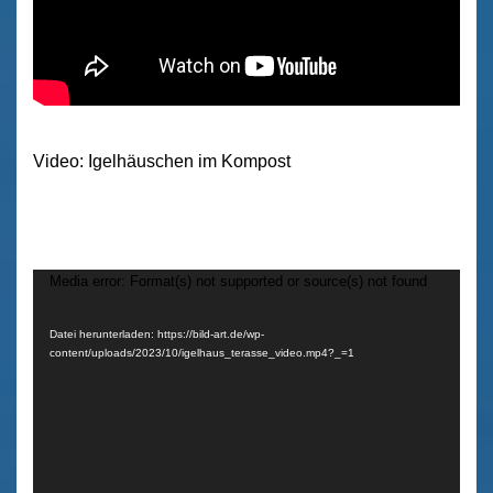
Video: Igelhäuschen im Kompost
Media error: Format(s) not supported or source(s) not found
Video-
Player
Datei herunterladen: https://bild-art.de/wp-
content/uploads/2023/10/igelhaus_terasse_video.mp4?_=1