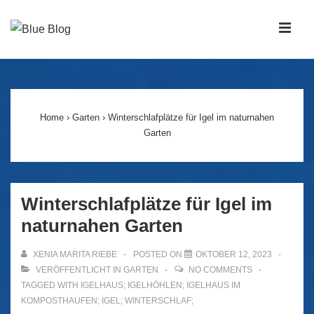
↓
Zum
MEN
Inhalt
Main
Navigation
Home
›
Garten
›
Winterschlafplätze für Igel im naturnahen
Garten
Winterschlafplätze für Igel im
naturnahen Garten
XENIA MARITA RIEBE
POSTED ON
OKTOBER 12, 2023
VERÖFFENTLICHT IN
GARTEN
NO COMMENTS
TAGGED WITH
IGELHAUS; IGELHÖHLEN; IGELHAUS IM
KOMPOSTHAUFEN; IGEL; WINTERSCHLAF;