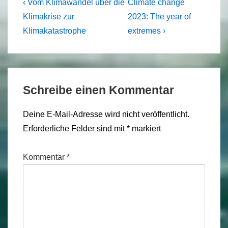
Beitragsnavigation
Previous
Next
‹ Vom Klimawandel über die
Climate change
Post
Post
Klimakrise zur
2023: The year of
is
is
Klimakatastrophe
extremes ›
Schreibe einen Kommentar
Deine E-Mail-Adresse wird nicht veröffentlicht.
Erforderliche Felder sind mit
*
markiert
Kommentar
*