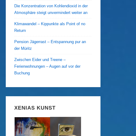
Die Konzentration von Kohlendioxid in der
Atmosphäre steigt unvermindert weiter an
Klimawandel – Kippunkte als Point of no
Return
Pension Jägerrast – Entspannung pur an
der Müritz
Zwischen Eider und Treene –
Ferienwohnungen – Augen auf vor der
Buchung
XENIAS KUNST