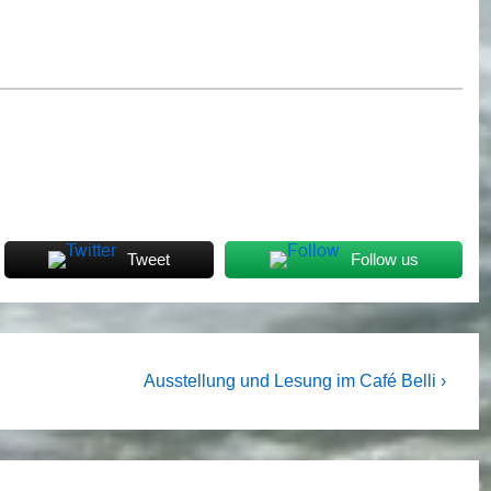
Tweet
Follow us
Next
Ausstellung und Lesung im Café Belli ›
Post
is