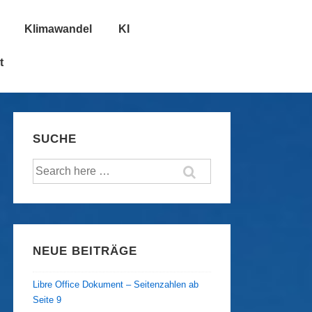
Klimawandel
KI
t
SUCHE
Suche
nach:
NEUE BEITRÄGE
Libre Office Dokument – Seitenzahlen ab
Seite 9