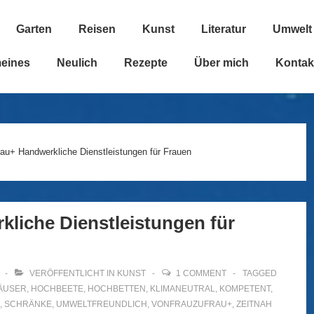
Garten
Reisen
Kunst
Literatur
Umwelt
n
meines
Neulich
Rezepte
Über mich
Kontak
u+ Handwerkliche Dienstleistungen für Frauen
liche Dienstleistungen für
VERÖFFENTLICHT IN
KUNST
1 COMMENT
TAGGED
ÄUSER
,
HOCHBEETE
,
HOCHBETTEN
,
KLIMANEUTRAL
,
KOMPETENT
,
,
SCHRÄNKE
,
UMWELTFREUNDLICH
,
VONFRAUZUFRAU+
,
ZEITNAH