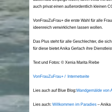
auch privat einen außerordentlich kleinen 
VonFrauZuFrau+ die erste Wahl für alle Fra
ideenreich verwirklichen lassen wollen.
Das Plus steht für alle Geschlechter, die si
für diese bietet Anika Gerlach ihre Dienstlei
Text und Fotos: © Xenia Marita Riebe
VonFrauZuFrau+ / Internetseite
Lies auch auf Blue Blog:
Wandgemälde von An
Lies auch:
Willkommen im Paradies
– Anika