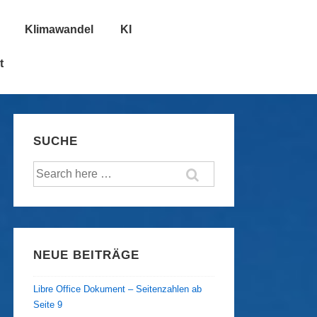
Klimawandel
KI
t
SUCHE
Suche
nach:
NEUE BEITRÄGE
Libre Office Dokument – Seitenzahlen ab
Seite 9