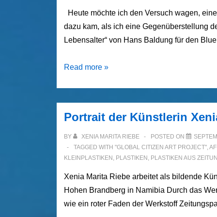
Heute möchte ich den Versuch wagen, eine m
dazu kam, als ich eine Gegenüberstellung de
Lebensalter“ von Hans Baldung für den Blue
„3
Read more »
x
3
Lebensalter,
Portrait der Künstlerin Xen
weiblich“
–
BY
XENIA MARITA RIEBE
POSTED ON
SEPTEM
Skulpturengruppe
TAGGED WITH
"GLOBAL CITIZEN ART PROJECT"
,
AF
KLEINPLASTIKEN
,
PLASTIKEN
,
PLASTIKEN AUS ZEITU
von
Xenia
Xenia Marita Riebe arbeitet als bildende Kü
Marita
Hohen Brandberg in Namibia Durch das Werk 
Riebe
wie ein roter Faden der Werkstoff Zeitungspap