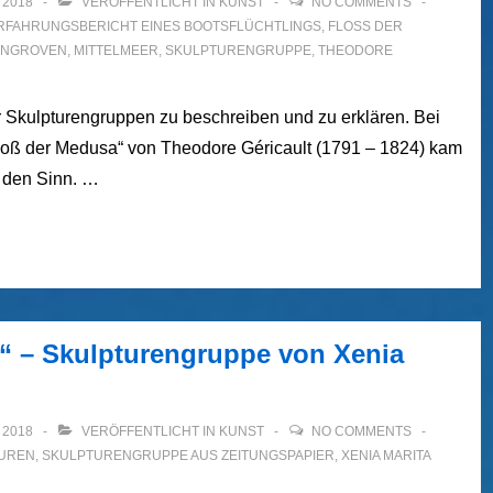
 2018
VERÖFFENTLICHT IN
KUNST
NO COMMENTS
RFAHRUNGSBERICHT EINES BOOTSFLÜCHTLINGS
,
FLOSS DER M
NGROVEN
,
MITTELMEER
,
SKULPTURENGRUPPE
,
THEODORE
r Skulpturengruppen zu beschreiben und zu erklären. Bei
oß der Medusa“ von Theodore Géricault (1791 – 1824) kam
n den Sinn. …
ch“ – Skulpturengruppe von Xenia
 2018
VERÖFFENTLICHT IN
KUNST
NO COMMENTS
UREN
,
SKULPTURENGRUPPE AUS ZEITUNGSPAPIER
,
XENIA MARITA