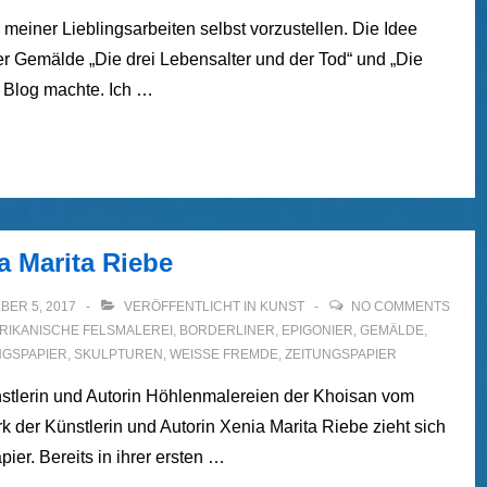
einer Lieblingsarbeiten selbst vorzustellen. Die Idee
r Gemälde „Die drei Lebensalter und der Tod“ und „Die
 Blog machte. Ich …
ia Marita Riebe
BER 5, 2017
VERÖFFENTLICHT IN
KUNST
NO COMMENTS
RIKANISCHE FELSMALEREI
,
BORDERLINER
,
EPIGONIER
,
GEMÄLDE
,
NGSPAPIER
,
SKULPTUREN
,
WEISSE FREMDE
,
ZEITUNGSPAPIER
nstlerin und Autorin Höhlenmalereien der Khoisan vom
der Künstlerin und Autorin Xenia Marita Riebe zieht sich
ier. Bereits in ihrer ersten …