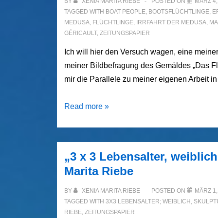
BY
XENIA MARITA RIEBE
POSTED ON
MÄRZ 4,
TAGGED WITH
BOAT PEOPLE
,
BOOTSFLÜCHTLINGE
,
E
EDUSA
,
FLÜCHTLINGE
,
IRRFAHRT DER MEDUSA
,
MA
GÉRICAULT
,
ZEITUNGSPAPIER
Ich will hier den Versuch wagen, eine meine
meiner Bildbefragung des Gemäldes „Das Fl
mir die Parallele zu meiner eigenen Arbeit i
Boat
Read more »
People
–
Skulpturengruppe
„3 x 3 Lebensalter, weibli
von
Marita Riebe
Xenia
Marita
BY
XENIA MARITA RIEBE
POSTED ON
MÄRZ 1,
Riebe
TAGGED WITH
3X3 LEBENSALTER; WEIBLICH
,
SKULPT
RIEBE
,
ZEITUNGSPAPIER