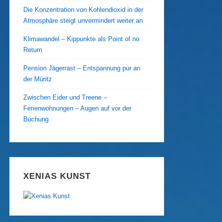
Die Konzentration von Kohlendioxid in der
Atmosphäre steigt unvermindert weiter an
Klimawandel – Kippunkte als Point of no
Return
Pension Jägerrast – Entspannung pur an
der Müritz
Zwischen Eider und Treene –
Ferienwohnungen – Augen auf vor der
Buchung
XENIAS KUNST