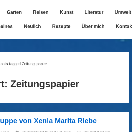
Garten
Reisen
Kunst
Literatur
Umwelt
n
meines
Neulich
Rezepte
Über mich
Kontak
osts tagged Zeitungspapier
t:
Zeitungspapier
uppe von Xenia Marita Riebe