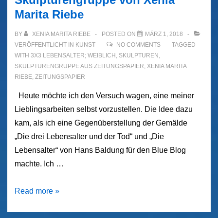
Marita Riebe
BY
XENIA MARITA RIEBE
POSTED ON
MÄRZ 1, 2018
VERÖFFENTLICHT IN
KUNST
NO COMMENTS
TAGGED
WITH
3X3 LEBENSALTER; WEIBLICH
,
SKULPTUREN
,
SKULPTURENGRUPPE AUS ZEITUNGSPAPIER
,
XENIA MARITA
RIEBE
,
ZEITUNGSPAPIER
Heute möchte ich den Versuch wagen, eine meiner
Lieblingsarbeiten selbst vorzustellen. Die Idee dazu
kam, als ich eine Gegenüberstellung der Gemälde
„Die drei Lebensalter und der Tod“ und „Die
Lebensalter“ von Hans Baldung für den Blue Blog
machte. Ich …
„3
Read more »
x
3