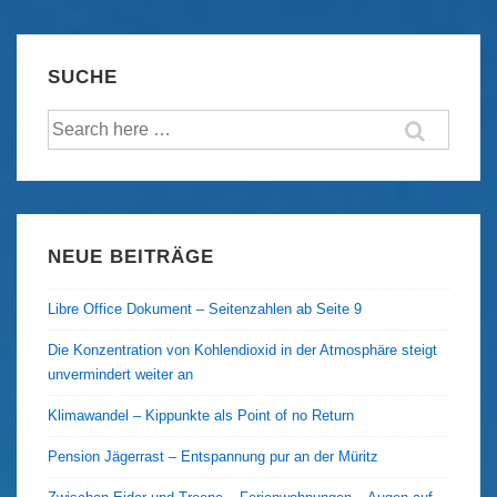
Lebensalter,
weiblich“
SUCHE
–
Suche
Skulpturengruppe
nach:
von
Xenia
Marita
Riebe
NEUE BEITRÄGE
Libre Office Dokument – Seitenzahlen ab Seite 9
Die Konzentration von Kohlendioxid in der Atmosphäre steigt
unvermindert weiter an
Klimawandel – Kippunkte als Point of no Return
Pension Jägerrast – Entspannung pur an der Müritz