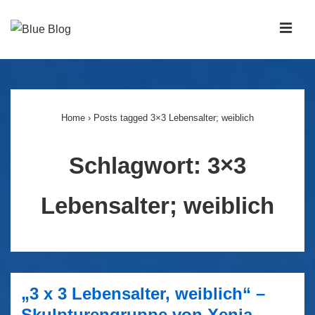
↓
Zum
MEN
Inhalt
Main
Navigation
Home
›
Posts tagged 3×3 Lebensalter; weiblich
Schlagwort:
3×3
Lebensalter; weiblich
„3 x 3 Lebensalter, weiblich“ –
Skulpturengruppe von Xenia