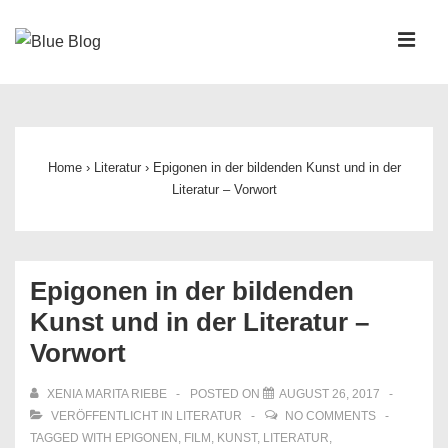
↓
Zum
MEN
Inhalt
Main
Navigation
Home
›
Literatur
›
Epigonen in der bildenden Kunst und in der
Literatur – Vorwort
Epigonen in der bildenden
Kunst und in der Literatur –
Vorwort
XENIA MARITA RIEBE
POSTED ON
AUGUST 26, 2017
VERÖFFENTLICHT IN
LITERATUR
NO COMMENTS
TAGGED WITH
EPIGONEN
,
FILM
,
KUNST
,
LITERATUR
,