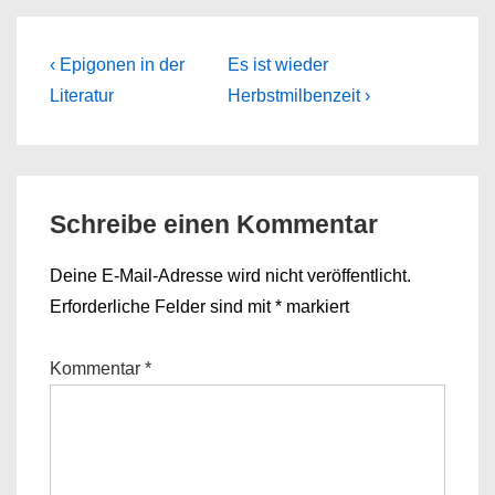
Beitragsnavigation
Previous
Next
‹ Epigonen in der
Es ist wieder
Post
Post
Literatur
Herbstmilbenzeit ›
is
is
Schreibe einen Kommentar
Deine E-Mail-Adresse wird nicht veröffentlicht.
Erforderliche Felder sind mit
*
markiert
Kommentar
*