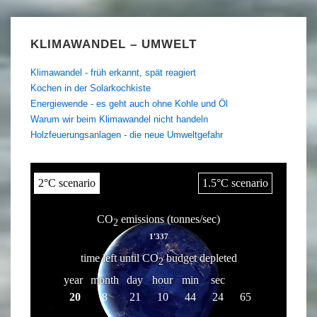
KLIMAWANDEL – UMWELT
Klimawandel - früh erkannt, spät reagiert
Kochen in der Solarkochkiste
Energiewende - es geht auch ohne Kohle und Öl
Warum wir beim Klimawandel nicht handeln
Holzfeuerungsanlagen - die neue Umweltgefahr