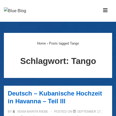
↓
Zum
MEN
Inhalt
Main
Navigation
Home
›
Posts tagged Tango
Schlagwort:
Tango
Deutsch – Kubanische Hochzeit
in Havanna – Teil III
BY
XENIA MARITA RIEBE
POSTED ON
SEPTEMBER 17,