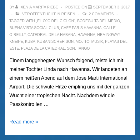
Havanna
BY
XENIA MARITA RIEBE
POSTED ON
SEPTEMBER 3, 2017
–
VERÖFFENTLICHT IN
REISEN
2 COMMENTS
TAGGED WITH
„EL OJO DEL CICLÓN“
,
BODEGUITA DEL MEDIO
,
Teil
BUENA VISTA SOCIAL CLUB
,
CAFE PARIS HAVANNA
,
CALLE
III
O`REILLY
,
CATEDRAL DE LA HABANA
,
HAVANNA
,
HEMINGWAY-
KNEIPE
,
KUBA
,
KUBANISCHER SON
,
MOJITO
,
MUSIK
,
PLAYAS DEL
ESTE
,
PLAZA DE LA CATEDRAL
,
SON
,
TANGO
Einem langgehegten Wunsch folgend, reiste ich mit
meiner Tochter Linda nach Havanna. Wir landeten an
einem heißen Abend auf dem Jose Marti International
Airport. Die schwüle Hitze empfing uns mit der ganzen
Wucht einer tropischen Nacht. Nachdem wir die
Passkontrollen …
Vierzehn
Read more »
Tage
in