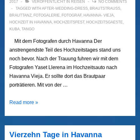
2017
VERÖFFENTLICHT IN
REISEN
NO COMMENTS
TAGGED WITH
AFTER-WEDDING-DRESS
,
BRAUTSTRAUSS
,
BRAUTTANZ
,
FOTOGALERIE
,
FOTOGRAF
,
HAVANNA- VIEJA
,
HOCHZEIT IN HAVANNA
,
HOCHZEITSFEST
,
HOCHZEITSGAESTE
,
KUBA
,
TANGO
Mit dem Fotografen durch Havanna Der
anstrengendste Teil des Hochzeitstages stand uns
noch bevor. Nach der Trauung fuhren wir mit dem
Fotografen Yaset Llerena im Hochzeitsauto nach
Havanna Vieja. Er sollte dort das Brautpaar
porträtieren. Mit von der …
Deutsch
Read more »
–
Kubanische
Hochzeit
Vierzehn Tage in Havanna
in