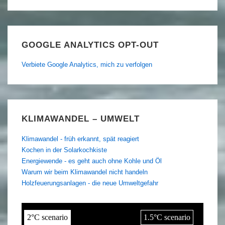
GOOGLE ANALYTICS OPT-OUT
Verbiete Google Analytics, mich zu verfolgen
KLIMAWANDEL – UMWELT
Klimawandel - früh erkannt, spät reagiert
Kochen in der Solarkochkiste
Energiewende - es geht auch ohne Kohle und Öl
Warum wir beim Klimawandel nicht handeln
Holzfeuerungsanlagen - die neue Umweltgefahr