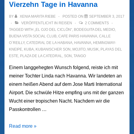
Vierzehn Tage in Havanna
BY
XENIA MARITA RIEBE
POSTED ON
SEPTEMBER 3, 2017
VERÖFFENTLICHT IN
REISEN
2 COMMENTS
TAGGED WITH
„EL OJO DEL CICLÓN“
,
BODEGUITA DEL MEDIO
,
BUENA VISTA SOCIAL CLUB
,
CAFE PARIS HAVANNA
,
CALLE
O`REILLY
,
CATEDRAL DE LA HABANA
,
HAVANNA
,
HEMINGWAY-
KNEIPE
,
KUBA
,
KUBANISCHER SON
,
MOJITO
,
MUSIK
,
PLAYAS DEL
ESTE
,
PLAZA DE LA CATEDRAL
,
SON
,
TANGO
Einem langgehegten Wunsch folgend, reiste ich mit
meiner Tochter Linda nach Havanna. Wir landeten an
einem heißen Abend auf dem Jose Marti International
Airport. Die schwüle Hitze empfing uns mit der ganzen
Wucht einer tropischen Nacht. Nachdem wir die
Passkontrollen …
Vierzehn
Read more »