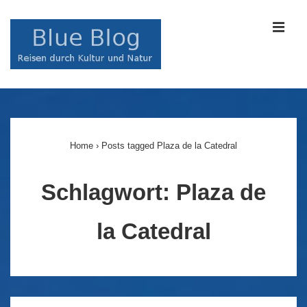
↓
Zum
MEN
Inhalt
Main
Navigation
Home
›
Posts tagged Plaza de la Catedral
Schlagwort:
Plaza de
la Catedral