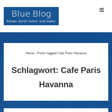
↓
Zum
MEN
Inhalt
Main
Navigation
Home
›
Posts tagged Cafe Paris Havanna
Schlagwort:
Cafe Paris
Havanna