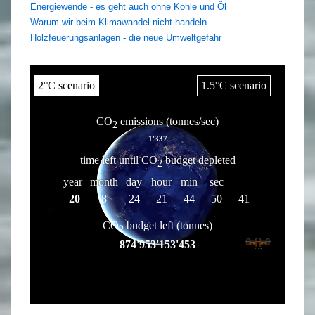
Energiewende - es geht auch ohne Kohle und Öl
Warum wir beim Klimawandel nicht handeln
Holzfeuerungsanlagen - die neue Umweltgefahr