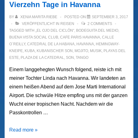
Vierzehn Tage in Havanna
BY
XENIA MARITA RIEBE
POSTED ON
SEPTEMBER 3, 2017
VERÖFFENTLICHT IN
REISEN
2 COMMENTS
TAGGED WITH
„EL OJO DEL CICLÓN“
,
BODEGUITA DEL MEDIO
,
BUENA VISTA SOCIAL CLUB
,
CAFE PARIS HAVANNA
,
CALLE
O`REILLY
,
CATEDRAL DE LA HABANA
,
HAVANNA
,
HEMINGWAY-
KNEIPE
,
KUBA
,
KUBANISCHER SON
,
MOJITO
,
MUSIK
,
PLAYAS DEL
ESTE
,
PLAZA DE LA CATEDRAL
,
SON
,
TANGO
Einem langgehegten Wunsch folgend, reiste ich mit
meiner Tochter Linda nach Havanna. Wir landeten an
einem heißen Abend auf dem Jose Marti International
Airport. Die schwüle Hitze empfing uns mit der ganzen
Wucht einer tropischen Nacht. Nachdem wir die
Passkontrollen …
Vierzehn
Read more »