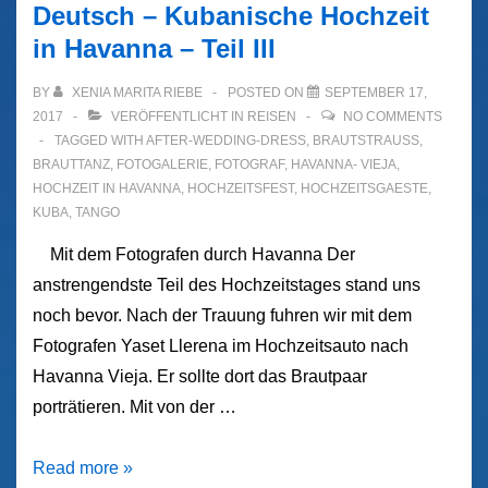
Deutsch – Kubanische Hochzeit
in Havanna – Teil III
BY
XENIA MARITA RIEBE
POSTED ON
SEPTEMBER 17,
2017
VERÖFFENTLICHT IN
REISEN
NO COMMENTS
TAGGED WITH
AFTER-WEDDING-DRESS
,
BRAUTSTRAUSS
,
BRAUTTANZ
,
FOTOGALERIE
,
FOTOGRAF
,
HAVANNA- VIEJA
,
HOCHZEIT IN HAVANNA
,
HOCHZEITSFEST
,
HOCHZEITSGAESTE
,
KUBA
,
TANGO
Mit dem Fotografen durch Havanna Der
anstrengendste Teil des Hochzeitstages stand uns
noch bevor. Nach der Trauung fuhren wir mit dem
Fotografen Yaset Llerena im Hochzeitsauto nach
Havanna Vieja. Er sollte dort das Brautpaar
porträtieren. Mit von der …
Deutsch
Read more »