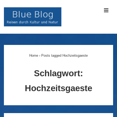
↓
Zum
MEN
Inhalt
Main
Navigation
Home
›
Posts tagged Hochzeitsgaeste
Schlagwort:
Hochzeitsgaeste