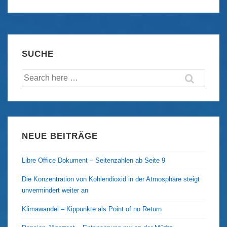
–
Kubanische
Hochzeit
in
SUCHE
Havanna
Suche
–
nach:
Teil
III
NEUE BEITRÄGE
Libre Office Dokument – Seitenzahlen ab Seite 9
Die Konzentration von Kohlendioxid in der Atmosphäre steigt
unvermindert weiter an
Klimawandel – Kippunkte als Point of no Return