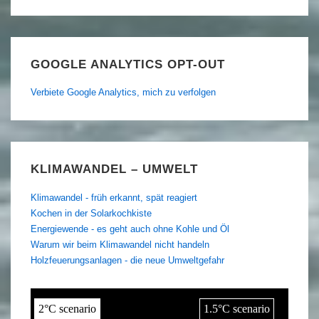
GOOGLE ANALYTICS OPT-OUT
Verbiete Google Analytics, mich zu verfolgen
KLIMAWANDEL – UMWELT
Klimawandel - früh erkannt, spät reagiert
Kochen in der Solarkochkiste
Energiewende - es geht auch ohne Kohle und Öl
Warum wir beim Klimawandel nicht handeln
Holzfeuerungsanlagen - die neue Umweltgefahr