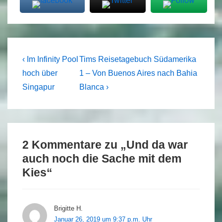
Beitragsnavigation
Previous
Next
‹ Im Infinity Pool
Tims Reisetagebuch Südamerika
Post
Post
hoch über
1 – Von Buenos Aires nach Bahia
is
is
Singapur
Blanca ›
2 Kommentare zu „
Und da war
auch noch die Sache mit dem
Kies
“
Brigitte H.
Januar 26, 2019 um 9:37 p.m. Uhr