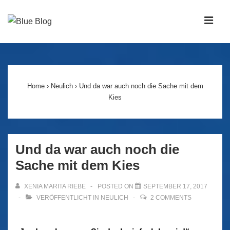
↓
Zum
MEN
Inhalt
Main
Navigation
Home
›
Neulich
›
Und da war auch noch die Sache mit dem
Kies
Und da war auch noch die
Sache mit dem Kies
XENIA MARITA RIEBE
POSTED ON
SEPTEMBER 17, 2017
VERÖFFENTLICHT IN
NEULICH
2 COMMENTS