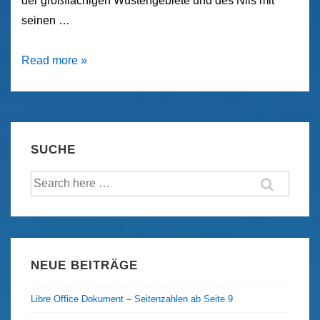
der großflächigen Wüstengebiete und des Nils mit
seinen …
Ägypten
Read more »
–
Für
und
Wider
SUCHE
von
Suche
Reisen
nach:
in
den
Nordostafrikanischen
Wüstenstaat
NEUE BEITRÄGE
Libre Office Dokument – Seitenzahlen ab Seite 9