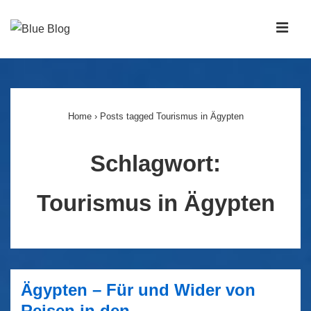
↓
Zum
MEN
Inhalt
Main
Navigation
Home
›
Posts tagged Tourismus in Ägypten
Schlagwort:
Tourismus in Ägypten
Ägypten – Für und Wider von
Reisen in den