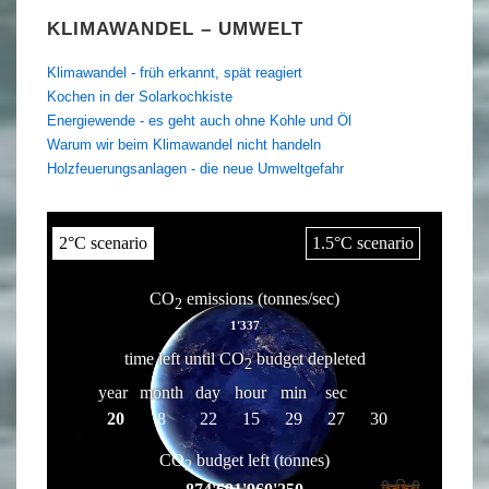
KLIMAWANDEL – UMWELT
Klimawandel - früh erkannt, spät reagiert
Kochen in der Solarkochkiste
Energiewende - es geht auch ohne Kohle und Öl
Warum wir beim Klimawandel nicht handeln
Holzfeuerungsanlagen - die neue Umweltgefahr