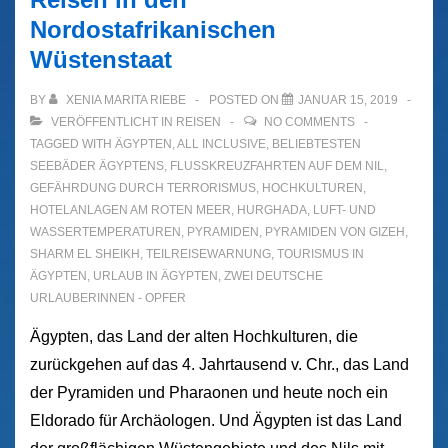
Nordostafrikanischen
Wüstenstaat
BY
XENIA MARITA RIEBE
POSTED ON
JANUAR 15, 2019
VERÖFFENTLICHT IN
REISEN
NO COMMENTS
TAGGED WITH
ÄGYPTEN
,
ALL INCLUSIVE
,
BELIEBTESTEN
SEEBÄDER ÄGYPTENS
,
FLUSSKREUZFAHRTEN AUF DEM NIL
,
GEFÄHRDUNG DURCH TERRORISMUS
,
HOCHKULTUREN
,
HOTELANLAGEN AM ROTEN MEER
,
HURGHADA
,
LUFT- UND
WASSERTEMPERATUREN
,
PYRAMIDEN
,
PYRAMIDEN VON GIZEH
,
SHARM EL SHEIKH
,
TEILREISEWARNUNG
,
TOURISMUS IN
ÄGYPTEN
,
URLAUB IN ÄGYPTEN
,
ZWEI DEUTSCHE
URLAUBERINNEN - OPFER
Ägypten, das Land der alten Hochkulturen, die
zurückgehen auf das 4. Jahrtausend v. Chr., das Land
der Pyramiden und Pharaonen und heute noch ein
Eldorado für Archäologen. Und Ägypten ist das Land