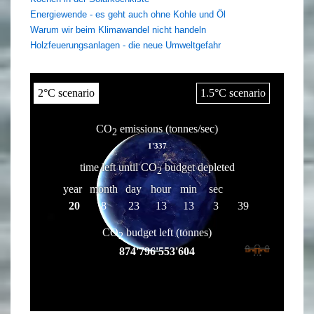
Energiewende - es geht auch ohne Kohle und Öl
Warum wir beim Klimawandel nicht handeln
Holzfeuerungsanlagen - die neue Umweltgefahr