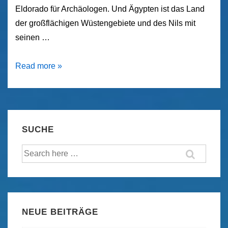
Eldorado für Archäologen. Und Ägypten ist das Land
der großflächigen Wüstengebiete und des Nils mit
seinen …
Ägypten
Read more »
–
Für
und
Wider
SUCHE
von
Suche
Reisen
nach:
in
den
Nordostafrikanischen
Wüstenstaat
NEUE BEITRÄGE