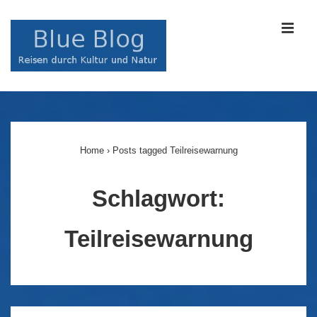
↓
Zum
MEN
Inhalt
Main
Navigation
Home
›
Posts tagged Teilreisewarnung
Schlagwort:
Teilreisewarnung