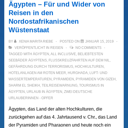
Ägypten – Für und Wider von
Reisen in den
Nordostafrikanischen
Wüstenstaat
BY
XENIA MARITA RIEBE
POSTED ON
JANUAR 15, 2019
VERÖFFENTLICHT IN
REISEN
NO COMMENTS
TAGGED WITH
ÄGYPTEN
,
ALL INCLUSIVE
,
BELIEBTESTEN
SEEBÄDER ÄGYPTENS
,
FLUSSKREUZFAHRTEN AUF DEM NIL
,
GEFÄHRDUNG DURCH TERRORISMUS
,
HOCHKULTUREN
,
HOTELANLAGEN AM ROTEN MEER
,
HURGHADA
,
LUFT- UND
WASSERTEMPERATUREN
,
PYRAMIDEN
,
PYRAMIDEN VON GIZEH
,
SHARM EL SHEIKH
,
TEILREISEWARNUNG
,
TOURISMUS IN
ÄGYPTEN
,
URLAUB IN ÄGYPTEN
,
ZWEI DEUTSCHE
URLAUBERINNEN - OPFER
Ägypten, das Land der alten Hochkulturen, die
zurückgehen auf das 4. Jahrtausend v. Chr., das Land
der Pyramiden und Pharaonen und heute noch ein