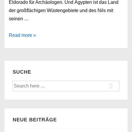
Eldorado für Archäologen. Und Ägypten ist das Land
der großflächigen Wüstengebiete und des Nils mit
seinen …
Ägypten
Read more »
–
Für
und
Wider
SUCHE
von
Suche
Reisen
nach:
in
den
Nordostafrikanischen
Wüstenstaat
NEUE BEITRÄGE