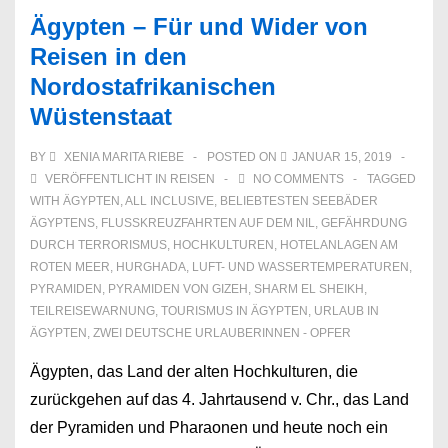
Ägypten – Für und Wider von
Reisen in den
Nordostafrikanischen
Wüstenstaat
BY
XENIA MARITA RIEBE
POSTED ON
JANUAR 15, 2019
VERÖFFENTLICHT IN
REISEN
NO COMMENTS
TAGGED
WITH
ÄGYPTEN
,
ALL INCLUSIVE
,
BELIEBTESTEN SEEBÄDER
ÄGYPTENS
,
FLUSSKREUZFAHRTEN AUF DEM NIL
,
GEFÄHRDUNG
DURCH TERRORISMUS
,
HOCHKULTUREN
,
HOTELANLAGEN AM
ROTEN MEER
,
HURGHADA
,
LUFT- UND WASSERTEMPERATUREN
,
PYRAMIDEN
,
PYRAMIDEN VON GIZEH
,
SHARM EL SHEIKH
,
TEILREISEWARNUNG
,
TOURISMUS IN ÄGYPTEN
,
URLAUB IN
ÄGYPTEN
,
ZWEI DEUTSCHE URLAUBERINNEN - OPFER
Ägypten, das Land der alten Hochkulturen, die
zurückgehen auf das 4. Jahrtausend v. Chr., das Land
der Pyramiden und Pharaonen und heute noch ein