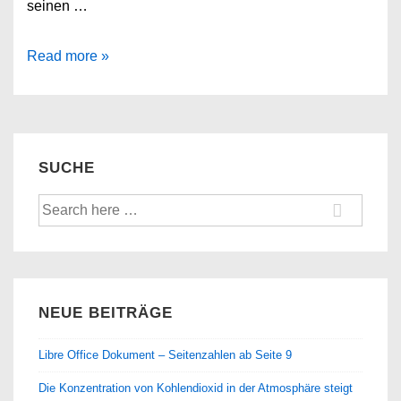
seinen …
Ägypten
Read more »
–
Für
und
Wider
SUCHE
von
Suche
Reisen
nach:
in
den
Nordostafrikanischen
Wüstenstaat
NEUE BEITRÄGE
Libre Office Dokument – Seitenzahlen ab Seite 9
Die Konzentration von Kohlendioxid in der Atmosphäre steigt