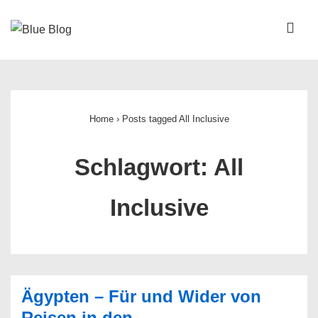
↓
Zum
ME
Inhalt
Main
Navigation
Home
›
Posts tagged All Inclusive
Schlagwort:
All
Inclusive
Ägypten – Für und Wider von
Reisen in den