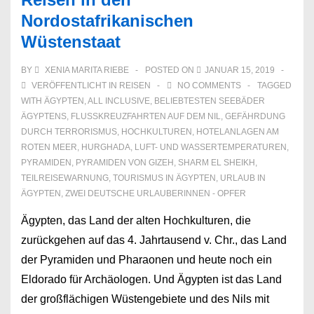
Nordostafrikanischen
Wüstenstaat
BY
XENIA MARITA RIEBE
POSTED ON
JANUAR 15, 2019
VERÖFFENTLICHT IN
REISEN
NO COMMENTS
TAGGED
WITH
ÄGYPTEN
,
ALL INCLUSIVE
,
BELIEBTESTEN SEEBÄDER
ÄGYPTENS
,
FLUSSKREUZFAHRTEN AUF DEM NIL
,
GEFÄHRDUNG
DURCH TERRORISMUS
,
HOCHKULTUREN
,
HOTELANLAGEN AM
ROTEN MEER
,
HURGHADA
,
LUFT- UND WASSERTEMPERATUREN
,
PYRAMIDEN
,
PYRAMIDEN VON GIZEH
,
SHARM EL SHEIKH
,
TEILREISEWARNUNG
,
TOURISMUS IN ÄGYPTEN
,
URLAUB IN
ÄGYPTEN
,
ZWEI DEUTSCHE URLAUBERINNEN - OPFER
Ägypten, das Land der alten Hochkulturen, die
zurückgehen auf das 4. Jahrtausend v. Chr., das Land
der Pyramiden und Pharaonen und heute noch ein
Eldorado für Archäologen. Und Ägypten ist das Land
der großflächigen Wüstengebiete und des Nils mit