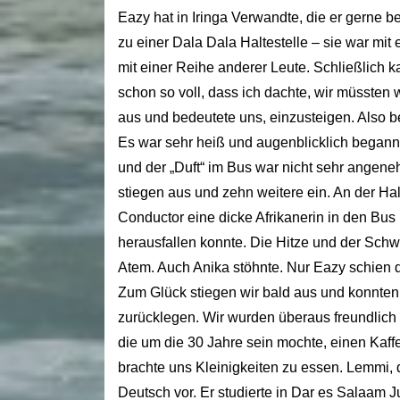
Eazy hat in Iringa Verwandte, die er gerne b
zu einer Dala Dala Haltestelle – sie war mit
mit einer Reihe anderer Leute. Schließlich k
schon so voll, dass ich dachte, wir müssten
aus und bedeutete uns, einzusteigen. Also b
Es war sehr heiß und augenblicklich begann
und der „Duft“ im Bus war nicht sehr angene
stiegen aus und zehn weitere ein. An der Hal
Conductor eine dicke Afrikanerin in den Bus un
herausfallen konnte. Die Hitze und der Sch
Atem. Auch Anika stöhnte. Nur Eazy schien 
Zum Glück stiegen wir bald aus und konnten
zurücklegen. Wir wurden überaus freundlic
die um die 30 Jahre sein mochte, einen Kaff
brachte uns Kleinigkeiten zu essen. Lemmi, d
Deutsch vor. Er studierte in Dar es Salaam 