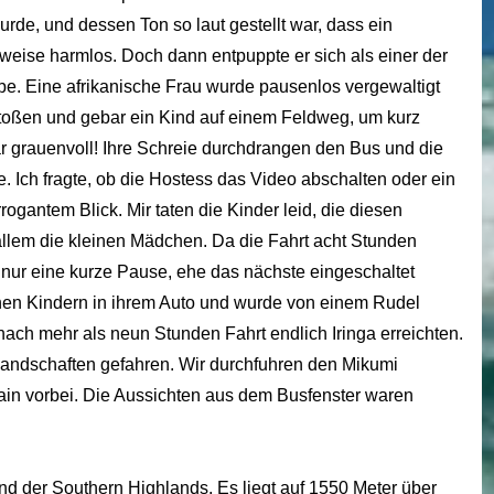
urde, und dessen Ton so laut gestellt war, dass ein
weise harmlos. Doch dann entpuppte er sich als einer der
be. Eine afrikanische Frau wurde pausenlos vergewaltigt
toßen und gebar ein Kind auf einem Feldweg, um kurz
r grauenvoll! Ihre Schreie durchdrangen den Bus und die
e. Ich fragte, ob die Hostess das Video abschalten oder ein
ogantem Blick. Mir taten die Kinder leid, die diesen
llem die kleinen Mädchen. Da die Fahrt acht Stunden
 nur eine kurze Pause, ehe das nächste eingeschaltet
inen Kindern in ihrem Auto und wurde von einem Rudel
 nach mehr als neun Stunden Fahrt endlich Iringa erreichten.
ndschaften gefahren. Wir durchfuhren den Mikumi
in vorbei. Die Aussichten aus dem Busfenster waren
and der Southern Highlands. Es liegt auf 1550 Meter über