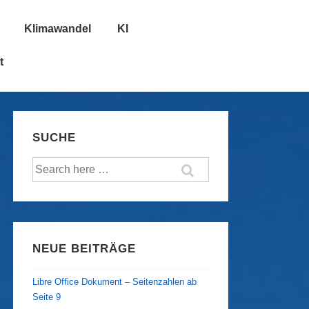
Klimawandel
KI
t
SUCHE
Suche
nach:
NEUE BEITRÄGE
Libre Office Dokument – Seitenzahlen ab
Seite 9