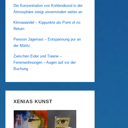
Die Konzentration von Kohlendioxid in der
Atmosphäre steigt unvermindert weiter an
Klimawandel – Kippunkte als Point of no
Return
Pension Jägerrast – Entspannung pur an
der Müritz
Zwischen Eider und Treene –
Ferienwohnungen – Augen auf vor der
Buchung
XENIAS KUNST