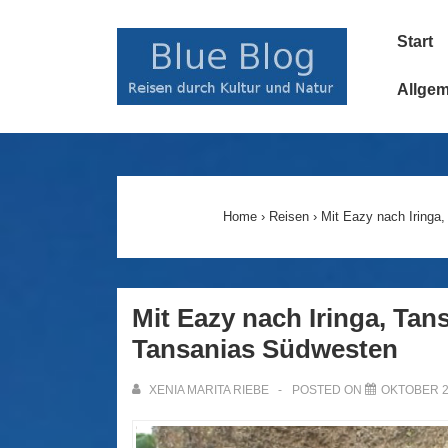
↓
Main
Zum
Start
Navigatio
Inhalt
Allge
Home
›
Reisen
›
Mit Eazy nach Iringa,
Mit Eazy nach Iringa, Tans
Tansanias Südwesten
XENIA MARITA RIEBE
POSTED ON
OKTOBER 2