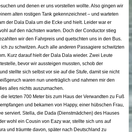
esuchen und denen er uns vorstellen wollte. Also gingen wir
 einem alten rostigen Tank gekennzeichnet – und warteten
am der Dala Dala um die Ecke und hielt. Leider war er
 wohl auf den nächsten warten. Doch der Conductor stieg
ezahlten wir den Fahrpreis und quetschten uns in den Bus.
 ich zu schwitzen. Auch alle anderen Passagiere schwitzten
hm. Kurz darauf hielt der Dala Dala wieder. Zwei Leute
testelle, bevor wir aussteigen mussten, schob der
d stellte sich selbst vor sie auf die Stufe, damit sie nicht
weißgeruch waren nun unerträglich und nahmen mir den
dies alles nichts auszumachen.
 die letzten 700 Meter bis zum Haus der Verwandten zu Fuß
h empfangen und bekamen von Happy, einer hübschen Frau,
ee serviert. Stella, die Dada (Dienstmädchen) des Hauses
er wohl ein Cousin von Eazy war, stellte sich uns auf
Jura und träumte davon, später nach Deutschland zu