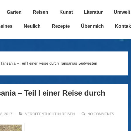
Garten
Reisen
Kunst
Literatur
Umwelt
n
meines
Neulich
Rezepte
Über mich
Kontak
 Tansania – Teil I einer Reise durch Tansanias Südwesten
ania – Teil I einer Reise durch
8, 2017
VERÖFFENTLICHT IN
REISEN
NO COMMENTS