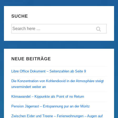
„Ich
will
SUCHE
Zeugnis
Suche
ablegen
nach:
bis
zum
letzten“
NEUE BEITRÄGE
Libre Office Dokument – Seitenzahlen ab Seite 9
Die Konzentration von Kohlendioxid in der Atmosphäre steigt
unvermindert weiter an
Klimawandel – Kippunkte als Point of no Return
Pension Jägerrast – Entspannung pur an der Müritz
Zwischen Eider und Treene – Ferienwohnungen – Augen auf