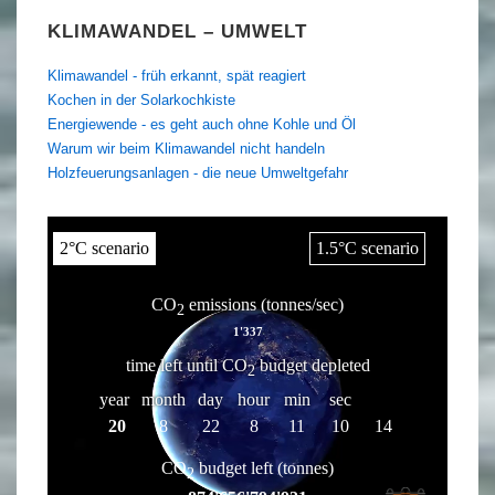
KLIMAWANDEL – UMWELT
Klimawandel - früh erkannt, spät reagiert
Kochen in der Solarkochkiste
Energiewende - es geht auch ohne Kohle und Öl
Warum wir beim Klimawandel nicht handeln
Holzfeuerungsanlagen - die neue Umweltgefahr