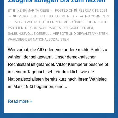
BY
XENIA MARITA RIEBE
POSTED ON
FEBRUAR 19, 2024
VERÖFFENTLICHT IN
ALLGEMEINES
NO COMMENTS
TAGGED WITH
AFD
,
HITLERREDE AUS KÖNIGSBERG
,
RECHTE
PARTEIEN
,
REICHSTAGSBRANDES
,
RELIGIÖSE TERMINI
,
SALBUNGSVOLLE GEBRÜLL
,
VERBOTE UND GEWALTSAMKEITEN
,
WAHLSIEG DER NATIONALSOZIALISTEN
Wer vorhat, die AfD oder eine andere rechte Partei zu
wählen, der sei gewarnt. Unser demokratischer
Rechtsstaat ist gefährdet. Viktor Klemperer beschreibt
in seinem Tagebuch sehr eindrücklich, wie die
Nationalsozialisten bereits kurz nach ihrem Wahlsieg
im März 1933 begannen, eine …
Viktor
Read more »
Klemperer
–