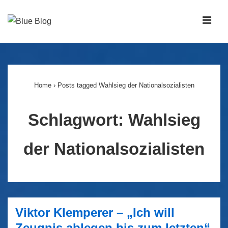
↓
Zum
MEN
Inhalt
Main
Navigation
Home
›
Posts tagged Wahlsieg der Nationalsozialisten
Schlagwort:
Wahlsieg
der Nationalsozialisten
Viktor Klemperer – „Ich will
Zeugnis ablegen bis zum letzten“