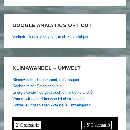
GOOGLE ANALYTICS OPT-OUT
Verbiete Google Analytics, mich zu verfolgen
KLIMAWANDEL – UMWELT
Klimawandel - früh erkannt, spät reagiert
Kochen in der Solarkochkiste
Energiewende - es geht auch ohne Kohle und Öl
Warum wir beim Klimawandel nicht handeln
Holzfeuerungsanlagen - die neue Umweltgefahr