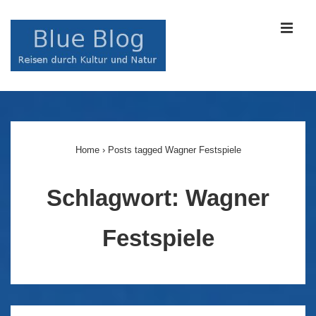
↓
Zum
MEN
Inhalt
Main
Navigation
Home
›
Posts tagged Wagner Festspiele
Schlagwort:
Wagner
Festspiele