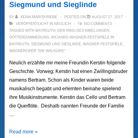
Siegmund und Sieglinde
BY
XENIA MARITA RIEBE
POSTED ON
AUGUST 27, 2017
VERÖFFENTLICHT IN
NEULICH
NO COMMENTS
TAGGED WITH
BAYREUTH
,
DER RING DES NIBELUNGEN
,
GÖTTERDÄMMERUNG
,
RICHARD-WAGNER-FESTSPIELE IN
BAYREUTH
,
SIEGMUND UND SIEGLINDE
,
WAGNER FESTSPIELE
,
WAGNEROPER "DIE WALKÜRE"
Neulich erzählte mir meine Freundin Kerstin folgende
Geschichte. Vorweg: Kerstin hat einen Zwillingsbruder
namens Bertram. Schon als Kinder waren beide
musikalisch begabt und erlernten beinahe spielend
ihre Musikinstrumente. Kerstin das Cello und Bertram
die Querflöte. Deshalb nannten Freunde der Familie
…
Siegmund
Read more »