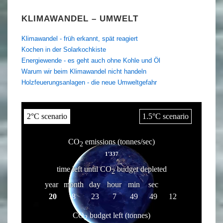
KLIMAWANDEL – UMWELT
Klimawandel - früh erkannt, spät reagiert
Kochen in der Solarkochkiste
Energiewende - es geht auch ohne Kohle und Öl
Warum wir beim Klimawandel nicht handeln
Holzfeuerungsanlagen - die neue Umweltgefahr