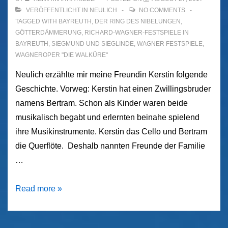
VERÖFFENTLICHT IN
NEULICH
NO COMMENTS
TAGGED WITH
BAYREUTH
,
DER RING DES NIBELUNGEN
,
GÖTTERDÄMMERUNG
,
RICHARD-WAGNER-FESTSPIELE IN
BAYREUTH
,
SIEGMUND UND SIEGLINDE
,
WAGNER FESTSPIELE
,
WAGNEROPER "DIE WALKÜRE"
Neulich erzählte mir meine Freundin Kerstin folgende
Geschichte. Vorweg: Kerstin hat einen Zwillingsbruder
namens Bertram. Schon als Kinder waren beide
musikalisch begabt und erlernten beinahe spielend
ihre Musikinstrumente. Kerstin das Cello und Bertram
die Querflöte. Deshalb nannten Freunde der Familie
…
Siegmund
Read more »
und
Sieglinde