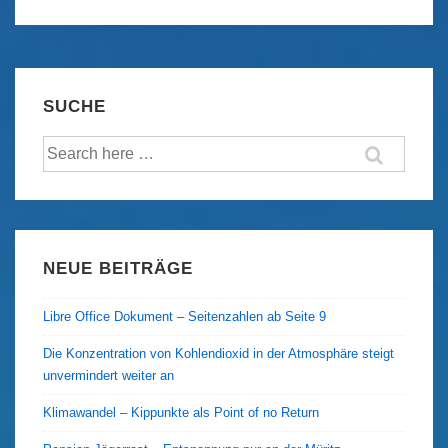
surrealen
Zeichnungen
des
Hüseyin
SUCHE
Belli
Suche
nach:
NEUE BEITRÄGE
Libre Office Dokument – Seitenzahlen ab Seite 9
Die Konzentration von Kohlendioxid in der Atmosphäre steigt
unvermindert weiter an
Klimawandel – Kippunkte als Point of no Return