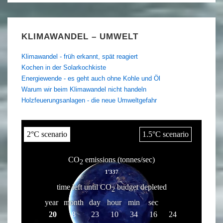
KLIMAWANDEL – UMWELT
Klimawandel - früh erkannt, spät reagiert
Kochen in der Solarkochkiste
Energiewende - es geht auch ohne Kohle und Öl
Warum wir beim Klimawandel nicht handeln
Holzfeuerungsanlagen - die neue Umweltgefahr