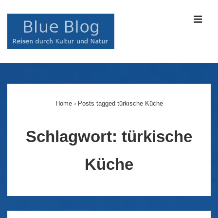
↓
Zum
MEN
Inhalt
Main
Navigation
Home
›
Posts tagged türkische Küche
Schlagwort:
türkische
Küche