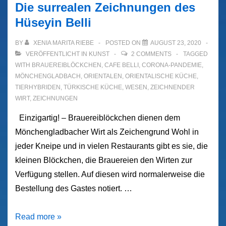
Die surrealen Zeichnungen des
Hüseyin Belli
BY
XENIA MARITA RIEBE
POSTED ON
AUGUST 23, 2020
VERÖFFENTLICHT IN
KUNST
2 COMMENTS
TAGGED
WITH
BRAUEREIBLÖCKCHEN
,
CAFE BELLI
,
CORONA-PANDEMIE
,
MÖNCHENGLADBACH
,
ORIENTALEN
,
ORIENTALISCHE KÜCHE
,
TIERHYBRIDEN
,
TÜRKISCHE KÜCHE
,
WESEN
,
ZEICHNENDER
WIRT
,
ZEICHNUNGEN
Einzigartig! – Brauereiblöckchen dienen dem
Mönchengladbacher Wirt als Zeichengrund Wohl in
jeder Kneipe und in vielen Restaurants gibt es sie, die
kleinen Blöckchen, die Brauereien den Wirten zur
Verfügung stellen. Auf diesen wird normalerweise die
Bestellung des Gastes notiert. …
Die
Read more »