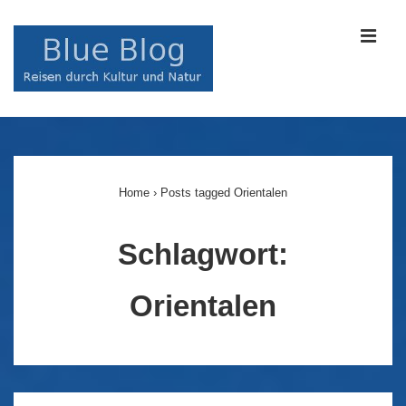
↓
Zum
MEN
Inhalt
Main
Navigation
Home
›
Posts tagged Orientalen
Schlagwort:
Orientalen