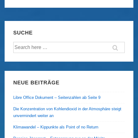
surrealen
Zeichnungen
des
Hüseyin
SUCHE
Belli
Suche
nach:
NEUE BEITRÄGE
Libre Office Dokument – Seitenzahlen ab Seite 9
Die Konzentration von Kohlendioxid in der Atmosphäre steigt
unvermindert weiter an
Klimawandel – Kippunkte als Point of no Return