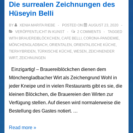
Die surrealen Zeichnungen des
Hüseyin Belli
BY
XENIA MARITA RIEBE
POSTED ON
AUGUST 23, 2020
VERÖFFENTLICHT IN
KUNST
2 COMMENTS
TAGGED
WITH
BRAUEREIBLÖCKCHEN
,
CAFE BELLI
,
CORONA-PANDEMIE
,
MÖNCHENGLADBACH
,
ORIENTALEN
,
ORIENTALISCHE KÜCHE
,
TIERHYBRIDEN
,
TÜRKISCHE KÜCHE
,
WESEN
,
ZEICHNENDER
WIRT
,
ZEICHNUNGEN
Einzigartig! – Brauereiblöckchen dienen dem
Mönchengladbacher Wirt als Zeichengrund Wohl in
jeder Kneipe und in vielen Restaurants gibt es sie, die
kleinen Blöckchen, die Brauereien den Wirten zur
Verfügung stellen. Auf diesen wird normalerweise die
Bestellung des Gastes notiert. …
Die
Read more »