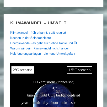
KLIMAWANDEL – UMWELT
Klimawandel - früh erkannt, spät reagiert
Kochen in der Solarkochkiste
Energiewende - es geht auch ohne Kohle und Öl
Warum wir beim Klimawandel nicht handeln
Holzfeuerungsanlagen - die neue Umweltgefahr