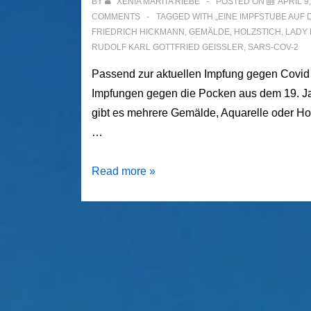
BY
XENIA MARITA RIEBE
POSTED ON
APRIL 9
COMMENTS
TAGGED WITH
„EINE IMPFSTUBE AUF 
FRIEDRICH HICKMANN
,
GEMÄLDE
,
HOLZSTICH
,
LADY
RUDOLF KARL GOTTFRIED GEISSLER
,
SARS-COV-2
Passend zur aktuellen Impfung gegen Covid 
Impfungen gegen die Pocken aus dem 19. Jahr
gibt es mehrere Gemälde, Aquarelle oder Ho
…
Die
Read more »
Impfstube