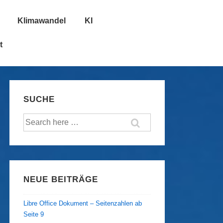
Klimawandel
KI
t
SUCHE
Suche
nach:
NEUE BEITRÄGE
Libre Office Dokument – Seitenzahlen ab
Seite 9