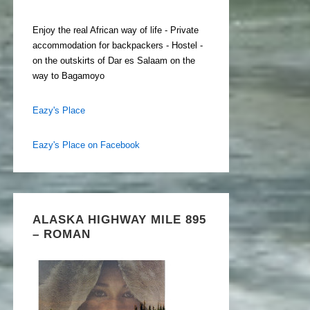
Enjoy the real African way of life - Private
accommodation for backpackers - Hostel -
on the outskirts of Dar es Salaam on the
way to Bagamoyo
Eazy's Place
Eazy's Place on Facebook
ALASKA HIGHWAY MILE 895
– ROMAN