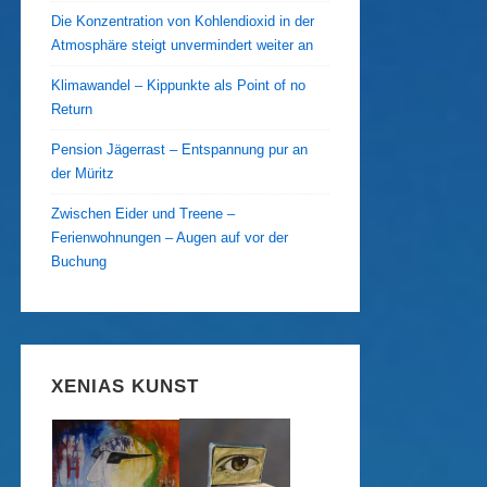
Die Konzentration von Kohlendioxid in der
Atmosphäre steigt unvermindert weiter an
Klimawandel – Kippunkte als Point of no
Return
Pension Jägerrast – Entspannung pur an
der Müritz
Zwischen Eider und Treene –
Ferienwohnungen – Augen auf vor der
Buchung
XENIAS KUNST