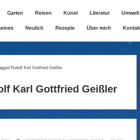
Garten
Reisen
Kunst
Literatur
Umwelt
n
meines
Neulich
Rezepte
Über mich
Kontak
agged Rudolf Karl Gottfried Geißler
lf Karl Gottfried Geißler