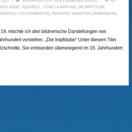
, 2021
VERÖFFENTLICHT IN
ALLGEMEINES
,
KUNST
NO
DEM LANDE“
,
AQUARELL
,
COVID 19-IMPFUNG
,
DIE IMPFSTUBE
,
 MONTAGU
,
POCKENIMPFUNG
,
REINHARD SEBASTIAN ZIMMERMANN
,
19, möchte ich drei bildnerische Darstellungen von
hundert vorstellen. „Die Impfstube“ Unter diesem Titel
lzschnitte. Sie entstanden überwiegend im 19. Jahrhundert.