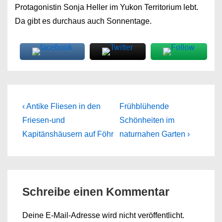
Protagonistin Sonja Heller im Yukon Territorium lebt.
Da gibt es durchaus auch Sonnentage.
Beitragsnavigation
Previous
Next
‹ Antike Fliesen in den
Frühblühende
Post
Post
Friesen-und
Schönheiten im
is
is
Kapitänshäusern auf Föhr
naturnahen Garten ›
Schreibe einen Kommentar
Deine E-Mail-Adresse wird nicht veröffentlicht.