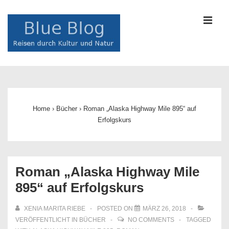
↓
Zum
MEN
Inhalt
Main
Navigation
Home
›
Bücher
›
Roman „Alaska Highway Mile 895“ auf
Erfolgskurs
Roman „Alaska Highway Mile
895“ auf Erfolgskurs
XENIA MARITA RIEBE
POSTED ON
MÄRZ 26, 2018
VERÖFFENTLICHT IN
BÜCHER
NO COMMENTS
TAGGED