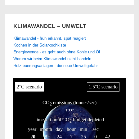
KLIMAWANDEL – UMWELT
Klimawandel - früh erkannt, spät reagiert
Kochen in der Solarkochkiste
Energiewende - es geht auch ohne Kohle und Öl
Warum wir beim Klimawandel nicht handeln
Holzfeuerungsanlagen - die neue Umweltgefahr