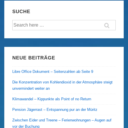
895“
SUCHE
auf
Suche
Erfolgskurs
nach:
NEUE BEITRÄGE
Libre Office Dokument – Seitenzahlen ab Seite 9
Die Konzentration von Kohlendioxid in der Atmosphäre steigt
unvermindert weiter an
Klimawandel – Kippunkte als Point of no Return
Pension Jägerrast – Entspannung pur an der Müritz
Zwischen Eider und Treene – Ferienwohnungen – Augen auf
vor der Buchung