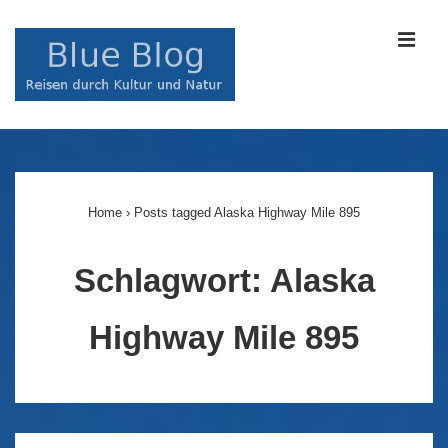
↓
Zum
MEN
Inhalt
Main
Navigation
Home
›
Posts tagged Alaska Highway Mile 895
Schlagwort:
Alaska
Highway Mile 895