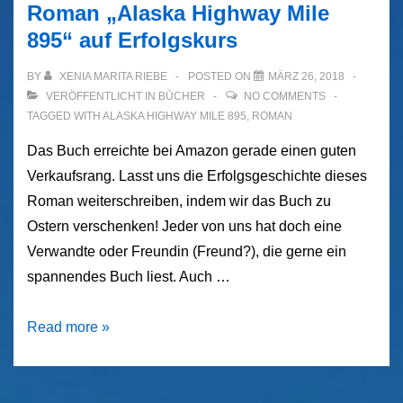
Roman „Alaska Highway Mile
895“ auf Erfolgskurs
BY
XENIA MARITA RIEBE
POSTED ON
MÄRZ 26, 2018
VERÖFFENTLICHT IN
BÜCHER
NO COMMENTS
TAGGED WITH
ALASKA HIGHWAY MILE 895
,
ROMAN
Das Buch erreichte bei Amazon gerade einen guten
Verkaufsrang. Lasst uns die Erfolgsgeschichte dieses
Roman weiterschreiben, indem wir das Buch zu
Ostern verschenken! Jeder von uns hat doch eine
Verwandte oder Freundin (Freund?), die gerne ein
spannendes Buch liest. Auch …
Roman
Read more »
„Alaska
Highway
Mile