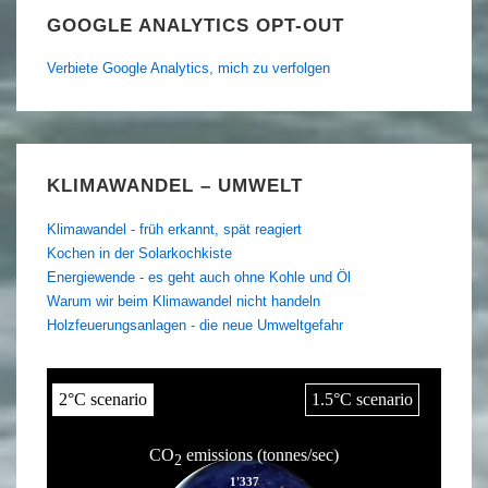
GOOGLE ANALYTICS OPT-OUT
Verbiete Google Analytics, mich zu verfolgen
KLIMAWANDEL – UMWELT
Klimawandel - früh erkannt, spät reagiert
Kochen in der Solarkochkiste
Energiewende - es geht auch ohne Kohle und Öl
Warum wir beim Klimawandel nicht handeln
Holzfeuerungsanlagen - die neue Umweltgefahr