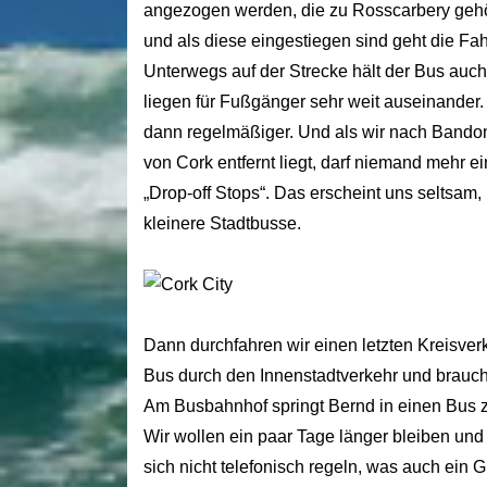
angezogen werden, die zu Rosscarbery gehör
und als diese eingestiegen sind geht die Fahr
Unterwegs auf der Strecke hält der Bus auc
liegen für Fußgänger sehr weit auseinander. 
dann regelmäßiger. Und als wir nach Bando
von Cork entfernt liegt, darf niemand mehr ei
„Drop-off Stops“. Das erscheint uns seltsam,
kleinere Stadtbusse.
Dann durchfahren wir einen letzten Kreisverk
Bus durch den Innenstadtverkehr und brauch
Am Busbahnhof springt Bernd in einen Bus zu
Wir wollen ein paar Tage länger bleiben un
sich nicht telefonisch regeln, was auch ein Gr