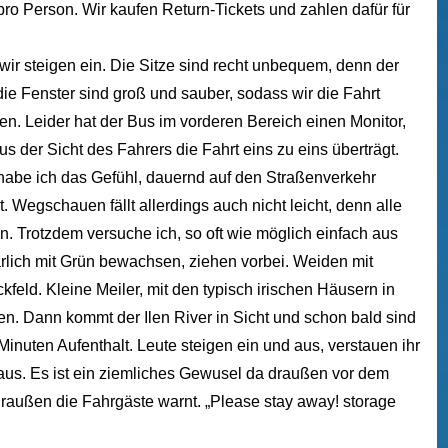
 pro Person. Wir kaufen Return-Tickets und zahlen dafür für
ir steigen ein. Die Sitze sind recht unbequem, denn der
die Fenster sind groß und sauber, sodass wir die Fahrt
n. Leider hat der Bus im vorderen Bereich einen Monitor,
us der Sicht des Fahrers die Fahrt eins zu eins überträgt.
habe ich das Gefühl, dauernd auf den Straßenverkehr
 Wegschauen fällt allerdings auch nicht leicht, denn alle
. Trotzdem versuche ich, so oft wie möglich einfach aus
rlich mit Grün bewachsen, ziehen vorbei. Weiden mit
eld. Kleine Meiler, mit den typisch irischen Häusern in
n. Dann kommt der Ilen River in Sicht und schon bald sind
Minuten Aufenthalt. Leute steigen ein und aus, verstauen ihr
s. Es ist ein ziemliches Gewusel da draußen vor dem
raußen die Fahrgäste warnt. „Please stay away! storage