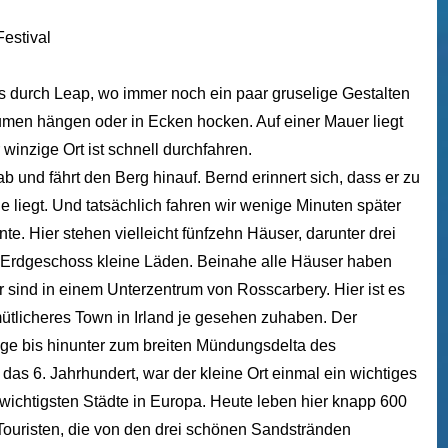
uns durch Leap, wo immer noch ein paar gruselige Gestalten
men hängen oder in Ecken hocken. Auf einer Mauer liegt
winzige Ort ist schnell durchfahren.
b und fährt den Berg hinauf. Bernd erinnert sich, dass er zu
he liegt. Und tatsächlich fahren wir wenige Minuten später
nnte. Hier stehen vielleicht fünfzehn Häuser, darunter drei
m Erdgeschoss kleine Läden. Beinahe alle Häuser haben
r sind in einem Unterzentrum von Rosscarbery. Hier ist es
mütlicheres Town in Irland je gesehen zuhaben. Der
änge bis hinunter zum breiten Mündungsdelta des
 das 6. Jahrhundert, war der kleine Ort einmal ein wichtiges
 wichtigsten Städte in Europa. Heute leben hier knapp 600
uristen, die von den drei schönen Sandstränden