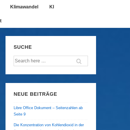
Klimawandel
KI
t
SUCHE
Suche
nach:
NEUE BEITRÄGE
Libre Office Dokument – Seitenzahlen ab
Seite 9
Die Konzentration von Kohlendioxid in der