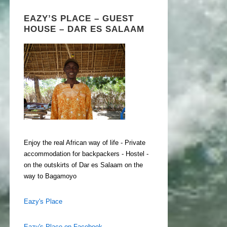
EAZY’S PLACE – GUEST
HOUSE – DAR ES SALAAM
Enjoy the real African way of life - Private
accommodation for backpackers - Hostel -
on the outskirts of Dar es Salaam on the
way to Bagamoyo
Eazy's Place
Eazy's Place on Facebook