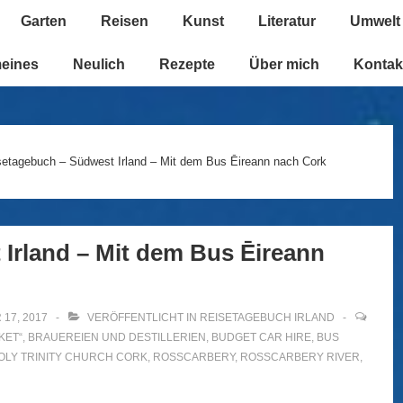
Garten
Reisen
Kunst
Literatur
Umwelt
n
meines
Neulich
Rezepte
Über mich
Kontak
setagebuch – Südwest Irland – Mit dem Bus Ēireann nach Cork
Irland – Mit dem Bus Ēireann
17, 2017
VERÖFFENTLICHT IN
REISETAGEBUCH IRLAND
KET“
,
BRAUEREIEN UND DESTILLERIEN
,
BUDGET CAR HIRE
,
BUS
OLY TRINITY CHURCH CORK
,
ROSSCARBERY
,
ROSSCARBERY RIVER
,