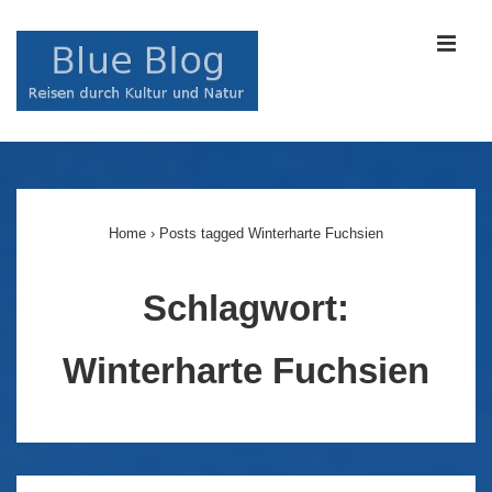
↓
Zum
MEN
Inhalt
Main
Navigation
Home
›
Posts tagged Winterharte Fuchsien
Schlagwort:
Winterharte Fuchsien