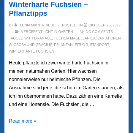
Winterharte Fuchsien –
Pflanztipps
BY
XENIA MARITA RIEBE
POSTED ON
OKTOBER 25, 2017
VERÖFFENTLICHT IN
GARTEN
NO COMMENTS
TAGGED WITH
DRÄNAGE
,
FUCHSIA MAGELLANICA: VARIATIONEN
GLOBOSA UND GRACILIS
,
PFLANZANLEITUNG
,
STANDORT
,
WINTERHARTE FUCHSIEN
Heute pflanzte ich zwei winterharte Fuchsien in
meinen naturnahen Garten. Hier wachsen
normalerweise nur heimische Pflanzen. Die
Ausnahme sind jene, die schon im Garten standen, als
ich ihn übernommen habe. Dazu zählen eine Kamelie
und eine Hortensie. Die Fuchsien, die …
Winterharte
Read more »
Fuchsien