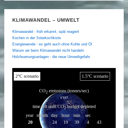
KLIMAWANDEL – UMWELT
Klimawandel - früh erkannt, spät reagiert
Kochen in der Solarkochkiste
Energiewende - es geht auch ohne Kohle und Öl
Warum wir beim Klimawandel nicht handeln
Holzfeuerungsanlagen - die neue Umweltgefahr