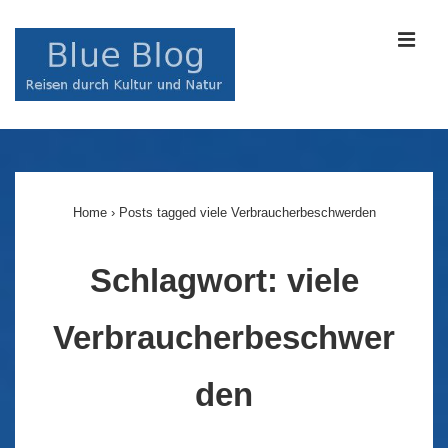
↓
Zum
MEN
Inhalt
Main
Navigation
Home
›
Posts tagged viele Verbraucherbeschwerden
Schlagwort:
viele
Verbraucherbeschwer
den