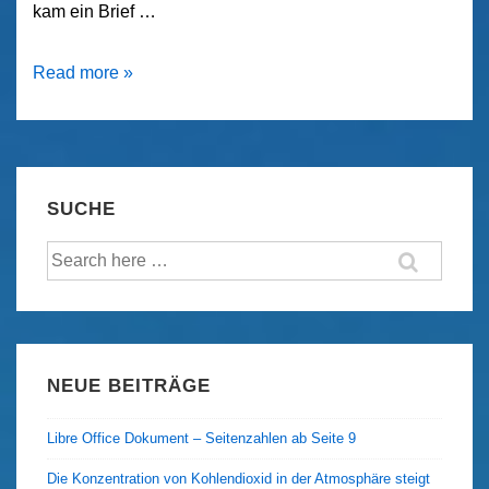
kam ein Brief …
Gasanbieter
Read more »
immergrün!
–
Ein
Erfahrungsbericht
SUCHE
Suche
nach:
NEUE BEITRÄGE
Libre Office Dokument – Seitenzahlen ab Seite 9
Die Konzentration von Kohlendioxid in der Atmosphäre steigt