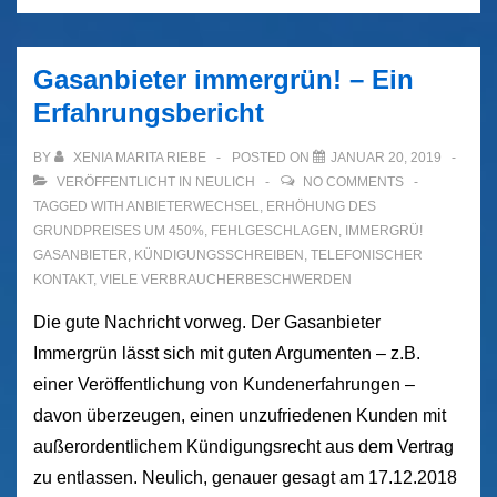
Gasanbieter immergrün! – Ein
Erfahrungsbericht
BY
XENIA MARITA RIEBE
POSTED ON
JANUAR 20, 2019
VERÖFFENTLICHT IN
NEULICH
NO COMMENTS
TAGGED WITH
ANBIETERWECHSEL
,
ERHÖHUNG DES
GRUNDPREISES UM 450%
,
FEHLGESCHLAGEN
,
IMMERGRÜ!
GASANBIETER
,
KÜNDIGUNGSSCHREIBEN
,
TELEFONISCHER
KONTAKT
,
VIELE VERBRAUCHERBESCHWERDEN
Die gute Nachricht vorweg. Der Gasanbieter
Immergrün lässt sich mit guten Argumenten – z.B.
einer Veröffentlichung von Kundenerfahrungen –
davon überzeugen, einen unzufriedenen Kunden mit
außerordentlichem Kündigungsrecht aus dem Vertrag
zu entlassen. Neulich, genauer gesagt am 17.12.2018