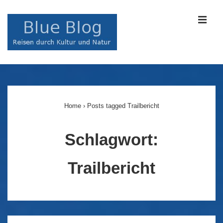
↓
Zum
MEN
Inhalt
Main
Navigation
Home
›
Posts tagged Trailbericht
Schlagwort:
Trailbericht