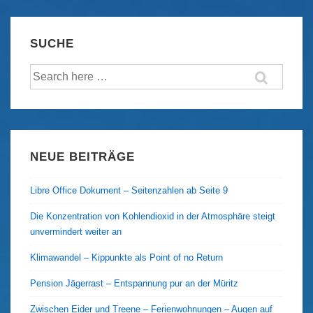
–
Aktueller
SUCHE
Trail-
Suche
Bericht
nach:
NEUE BEITRÄGE
Libre Office Dokument – Seitenzahlen ab Seite 9
Die Konzentration von Kohlendioxid in der Atmosphäre steigt
unvermindert weiter an
Klimawandel – Kippunkte als Point of no Return
Pension Jägerrast – Entspannung pur an der Müritz
Zwischen Eider und Treene – Ferienwohnungen – Augen auf