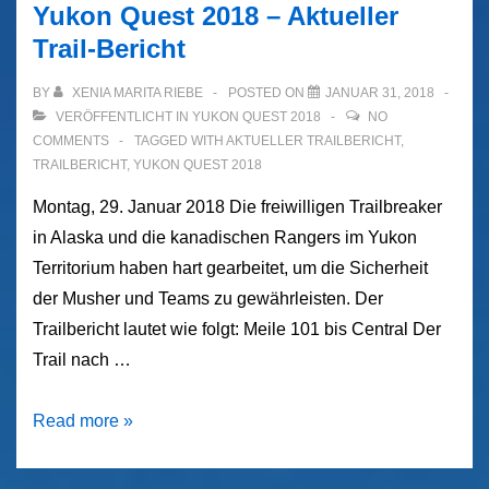
Yukon Quest 2018 – Aktueller
Trail-Bericht
BY
XENIA MARITA RIEBE
POSTED ON
JANUAR 31, 2018
VERÖFFENTLICHT IN
YUKON QUEST 2018
NO
COMMENTS
TAGGED WITH
AKTUELLER TRAILBERICHT
,
TRAILBERICHT
,
YUKON QUEST 2018
Montag, 29. Januar 2018 Die freiwilligen Trailbreaker
in Alaska und die kanadischen Rangers im Yukon
Territorium haben hart gearbeitet, um die Sicherheit
der Musher und Teams zu gewährleisten. Der
Trailbericht lautet wie folgt: Meile 101 bis Central Der
Trail nach …
Yukon
Read more »
Quest
2018