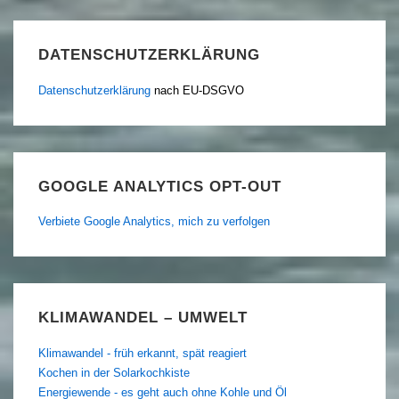
DATENSCHUTZERKLÄRUNG
Datenschutzerklärung
nach EU-DSGVO
GOOGLE ANALYTICS OPT-OUT
Verbiete Google Analytics, mich zu verfolgen
KLIMAWANDEL – UMWELT
Klimawandel - früh erkannt, spät reagiert
Kochen in der Solarkochkiste
Energiewende - es geht auch ohne Kohle und Öl