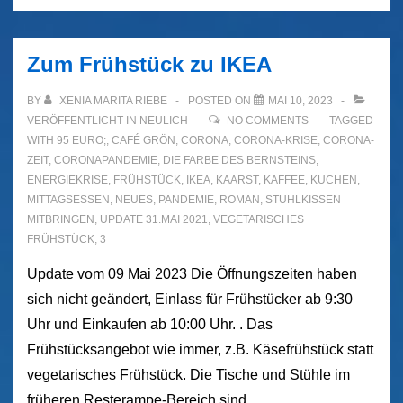
Zum Frühstück zu IKEA
BY
XENIA MARITA RIEBE
POSTED ON
MAI 10, 2023
VERÖFFENTLICHT IN
NEULICH
NO COMMENTS
TAGGED
WITH
95 EURO;
,
CAFÉ GRÖN
,
CORONA
,
CORONA-KRISE
,
CORONA-
ZEIT
,
CORONAPANDEMIE
,
DIE FARBE DES BERNSTEINS
,
ENERGIEKRISE
,
FRÜHSTÜCK
,
IKEA
,
KAARST
,
KAFFEE
,
KUCHEN
,
MITTAGSESSEN
,
NEUES
,
PANDEMIE
,
ROMAN
,
STUHLKISSEN
MITBRINGEN
,
UPDATE 31.MAI 2021
,
VEGETARISCHES
FRÜHSTÜCK; 3
Update vom 09 Mai 2023 Die Öffnungszeiten haben
sich nicht geändert, Einlass für Frühstücker ab 9:30
Uhr und Einkaufen ab 10:00 Uhr. . Das
Frühstücksangebot wie immer, z.B. Käsefrühstück statt
vegetarisches Frühstück. Die Tische und Stühle im
früheren Resterampe-Bereich sind …