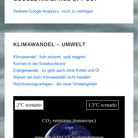
Verbiete Google Analytics, mich zu verfolgen
KLIMAWANDEL – UMWELT
Klimawandel - früh erkannt, spät reagiert
Kochen in der Solarkochkiste
Energiewende - es geht auch ohne Kohle und Öl
Warum wir beim Klimawandel nicht handeln
Holzfeuerungsanlagen - die neue Umweltgefahr