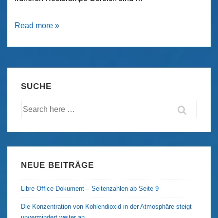
Zum
Read more »
Frühstück
zu
IKEA
SUCHE
Suche
nach:
NEUE BEITRÄGE
Libre Office Dokument – Seitenzahlen ab Seite 9
Die Konzentration von Kohlendioxid in der Atmosphäre steigt
unvermindert weiter an