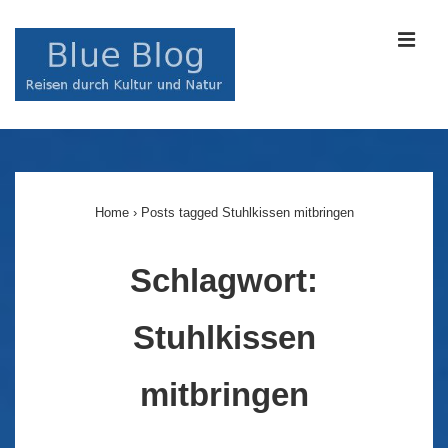
↓
Zum
MEN
Inhalt
Main
Navigation
Home
›
Posts tagged Stuhlkissen mitbringen
Schlagwort:
Stuhlkissen
mitbringen