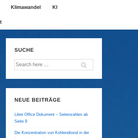
Klimawandel
KI
t
SUCHE
Suche
nach:
NEUE BEITRÄGE
Libre Office Dokument – Seitenzahlen ab
Seite 9
Die Konzentration von Kohlendioxid in der