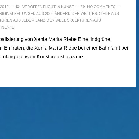
 2018
VERÖFFENTLICHT IN
KUNST
NO COMMENTS
ORIGINALZEITUNGEN AUS 200 LÄNDERN DER WELT
,
ERDTEILE AUS
TUREN AUS JEDEM LAND DER WELT
,
SKULPTUREN AUS
TINENTE
alisierung von Xenia Marita Riebe Eine lindgrüne
 Emiraten, die Xenia Marita Riebe bei einer Bahnfahrt bei
mfangreichsten Kunstprojekt, das die …