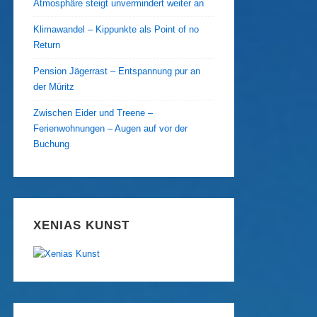
Atmosphäre steigt unvermindert weiter an
Klimawandel – Kippunkte als Point of no
Return
Pension Jägerrast – Entspannung pur an
der Müritz
Zwischen Eider und Treene –
Ferienwohnungen – Augen auf vor der
Buchung
XENIAS KUNST