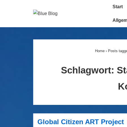
↓
Main
Start
Zum
Navigatio
Inhalt
Allge
Home
›
Posts tagge
Schlagwort:
St
K
Global Citizen ART Project