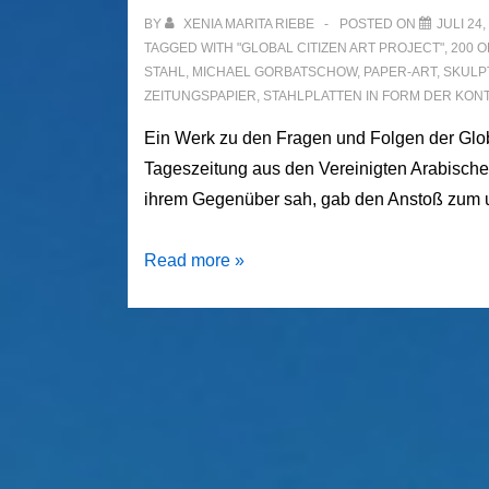
BY
XENIA MARITA RIEBE
POSTED ON
JULI 24,
TAGGED WITH
"GLOBAL CITIZEN ART PROJECT"
,
200 
STAHL
,
MICHAEL GORBATSCHOW
,
PAPER-ART
,
SKULP
ZEITUNGSPAPIER
,
STAHLPLATTEN IN FORM DER KON
Ein Werk zu den Fragen und Folgen der Glob
Tageszeitung aus den Vereinigten Arabischen
ihrem Gegenüber sah, gab den Anstoß zum u
Global
Read more »
Citizen
ART
Project