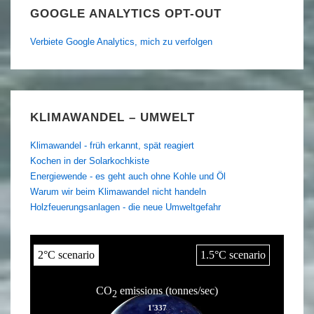
GOOGLE ANALYTICS OPT-OUT
Verbiete Google Analytics, mich zu verfolgen
KLIMAWANDEL – UMWELT
Klimawandel - früh erkannt, spät reagiert
Kochen in der Solarkochkiste
Energiewende - es geht auch ohne Kohle und Öl
Warum wir beim Klimawandel nicht handeln
Holzfeuerungsanlagen - die neue Umweltgefahr