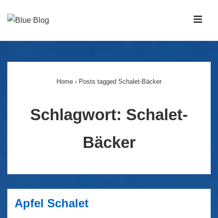
↓
Zum
MEN
Inhalt
Main
Navigation
Home
›
Posts tagged Schalet-Bäcker
Schlagwort:
Schalet-
Bäcker
Apfel Schalet