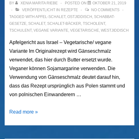
BY
XENIA MARITA RIEBE
POSTED ON
OKTOBER 21, 2019
VERÖFFENTLICHT IN
REZEPTE
NO COMMENTS
TAGGED WITH
APFEL-SCHALET
,
OSTJIDDISCH
,
SCHABBAT-
GESETZE
,
SCHALET
,
SCHALET-BÄCKER
,
TSCHOLENT
,
TSCHULENT
,
VEGANE VARIANTE
,
VEGETARISCHE
,
WESTJIDDISCH
Apfelgericht aus Israel – Vegetarische/ vegane
Variante Im Originalrezept wird Gänseschmalz
verwendet, das hier durch Butter ersetzt wurde.
Veganer können Sojamargarine verwenden. Die
Verwendung von Gänseschmalz deutet darauf hin,
dass das Rezept ursprünglich aus Polen stammt und
von polnischen Einwanderern …
Apfel
Read more »
Schalet