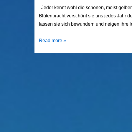
Jeder kennt wohl die schönen, meist gelben,
Blütenpracht verschönt sie uns jedes Jahr d
lassen sie sich bewundern und neigen ihre 
Narzisse
Read more »
–
Die
Spargelartige
mit
der
gelben
Glockenblüte