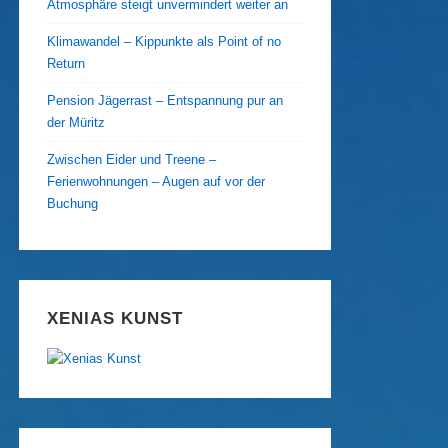
Atmosphäre steigt unvermindert weiter an
Klimawandel – Kippunkte als Point of no
Return
Pension Jägerrast – Entspannung pur an
der Müritz
Zwischen Eider und Treene –
Ferienwohnungen – Augen auf vor der
Buchung
XENIAS KUNST