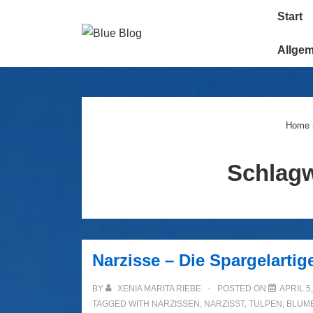
↓
Main
Start
Zum
Navigatio
Inhalt
Allge
Home
Schlag
Narzisse – Die Spargelartig
BY
XENIA MARITA RIEBE
POSTED ON
APRIL 5
TAGGED WITH
NARZISSEN
,
NARZISST
,
TULPEN; BLUM