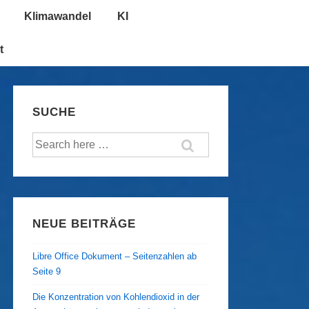
Klimawandel
KI
t
SUCHE
Suche
nach:
NEUE BEITRÄGE
Libre Office Dokument – Seitenzahlen ab
Seite 9
Die Konzentration von Kohlendioxid in der