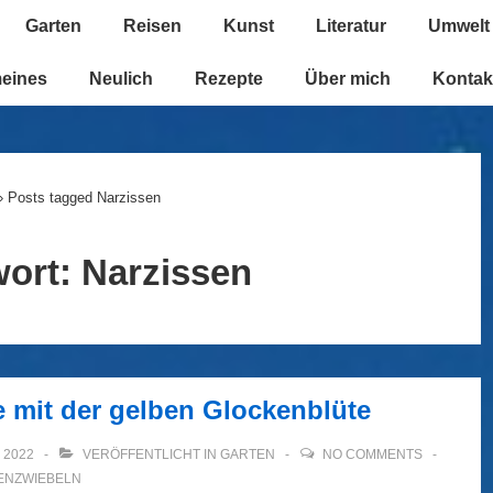
Garten
Reisen
Kunst
Literatur
Umwelt
n
meines
Neulich
Rezepte
Über mich
Kontak
›
Posts tagged Narzissen
wort:
Narzissen
e mit der gelben Glockenblüte
, 2022
VERÖFFENTLICHT IN
GARTEN
NO COMMENTS
ENZWIEBELN