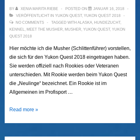
BY
XENIA MARITA RIEBE
POSTED ON
JANUAR 16, 2018
VERÖFFENTLICHT IN
YUKON QUEST
,
YUKON QUEST 2018
NO COMMENTS
TAGGED WITH
ALASKA
,
HUNDEZUCHT
,
KENNEL
,
MEET THE MUSHER
,
MUSHER
,
YUKON QUEST
,
YUKON
QUEST 2018
Hier möchte ich die Musher (Schlittenführer) vorstellen,
die sich für den Yukon Quest 2018 eingetragen haben.
Sie werden offiziell nach Rookies oder Veteranen
unterschieden. Mit Rookie werden beim Yukon Quest
die „Neulinge“ bezeichnet. Ein Rookie ist im
Allgemeinen im Profisport …
Die
Read more »
Musher
des
Yukon