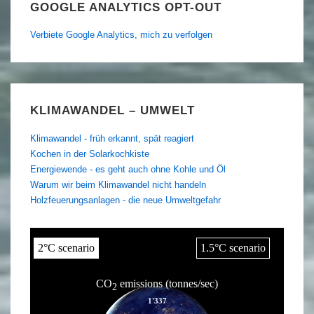
GOOGLE ANALYTICS OPT-OUT
Verbiete Google Analytics, mich zu verfolgen
KLIMAWANDEL – UMWELT
Klimawandel - früh erkannt, spät reagiert
Kochen in der Solarkochkiste
Energiewende - es geht auch ohne Kohle und Öl
Warum wir beim Klimawandel nicht handeln
Holzfeuerungsanlagen - die neue Umweltgefahr