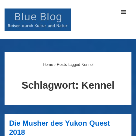
↓
Zum
MEN
Inhalt
Main
Navigation
Home
›
Posts tagged Kennel
Schlagwort:
Kennel
Die Musher des Yukon Quest
2018