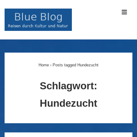
↓
Zum
MEN
Inhalt
Main
Navigation
Home
›
Posts tagged Hundezucht
Schlagwort:
Hundezucht