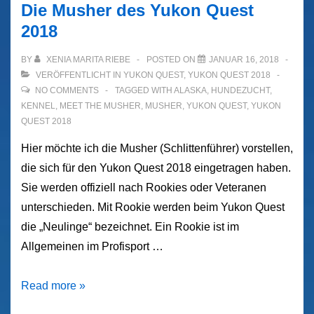
Die Musher des Yukon Quest
2018
BY
XENIA MARITA RIEBE
POSTED ON
JANUAR 16, 2018
VERÖFFENTLICHT IN
YUKON QUEST
,
YUKON QUEST 2018
NO COMMENTS
TAGGED WITH
ALASKA
,
HUNDEZUCHT
,
KENNEL
,
MEET THE MUSHER
,
MUSHER
,
YUKON QUEST
,
YUKON
QUEST 2018
Hier möchte ich die Musher (Schlittenführer) vorstellen,
die sich für den Yukon Quest 2018 eingetragen haben.
Sie werden offiziell nach Rookies oder Veteranen
unterschieden. Mit Rookie werden beim Yukon Quest
die „Neulinge“ bezeichnet. Ein Rookie ist im
Allgemeinen im Profisport …
Die
Read more »
Musher