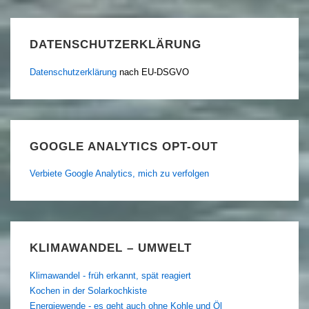
DATENSCHUTZERKLÄRUNG
Datenschutzerklärung
nach EU-DSGVO
GOOGLE ANALYTICS OPT-OUT
Verbiete Google Analytics, mich zu verfolgen
KLIMAWANDEL – UMWELT
Klimawandel - früh erkannt, spät reagiert
Kochen in der Solarkochkiste
Energiewende - es geht auch ohne Kohle und Öl