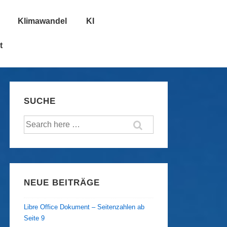
Klimawandel
KI
t
SUCHE
Suche
nach:
NEUE BEITRÄGE
Libre Office Dokument – Seitenzahlen ab
Seite 9