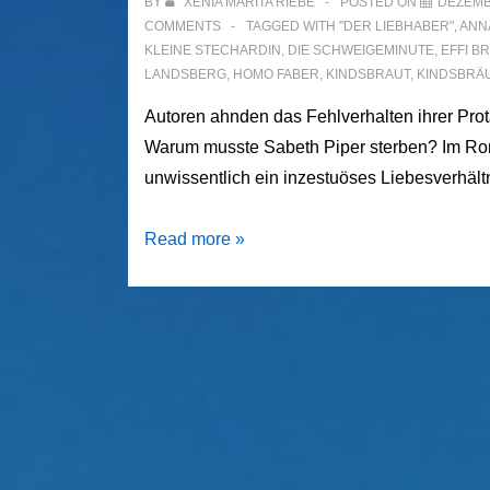
BY
XENIA MARITA RIEBE
POSTED ON
DEZEMB
COMMENTS
TAGGED WITH
"DER LIEBHABER"
,
ANN
KLEINE STECHARDIN
,
DIE SCHWEIGEMINUTE
,
EFFI BR
LANDSBERG
,
HOMO FABER
,
KINDSBRAUT
,
KINDSBRÄ
Autoren ahnden das Fehlverhalten ihrer Pro
Warum musste Sabeth Piper sterben? Im Rom
unwissentlich ein inzestuöses Liebesverhältn
Über
Read more »
Sabeths
Tod
im
Roman
„Homo
faber“
von
Max