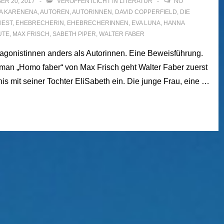
ER 20, 2017
VERÖFFENTLICHT IN
LITERATUR
NO
A KARENENA
,
AUTOREN
,
AUTORINNEN
,
DAVID COPPERFIELD
,
DIE
IEST
,
EHEBRECHERIN
,
EHEBRECHERINNEN
,
EVA LUNA
,
HANNA
UTE
,
MAX FRISCH
,
SABETH PIPER
,
WALTER FABER
tagonistinnen anders als Autorinnen. Eine Beweisführung.
an „Homo faber“ von Max Frisch geht Walter Faber zuerst
is mit seiner Tochter EliSabeth ein. Die junge Frau, eine …