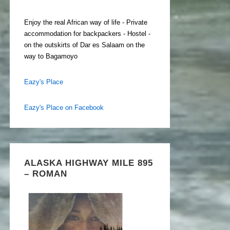
Enjoy the real African way of life - Private
accommodation for backpackers - Hostel -
on the outskirts of Dar es Salaam on the
way to Bagamoyo
Eazy's Place
Eazy's Place on Facebook
ALASKA HIGHWAY MILE 895
– ROMAN