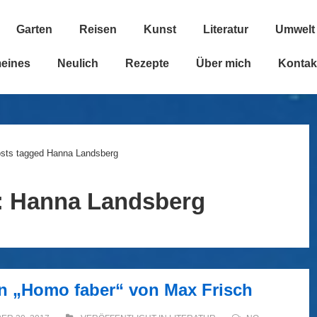
Garten
Reisen
Kunst
Literatur
Umwelt
n
meines
Neulich
Rezepte
Über mich
Kontak
sts tagged Hanna Landsberg
:
Hanna Landsberg
n „Homo faber“ von Max Frisch