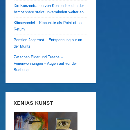
Die Konzentration von Kohlendioxid in der
Atmosphäre steigt unvermindert weiter an
Klimawandel – Kippunkte als Point of no
Return
Pension Jägerrast – Entspannung pur an
der Müritz
Zwischen Eider und Treene –
Ferienwohnungen – Augen auf vor der
Buchung
XENIAS KUNST