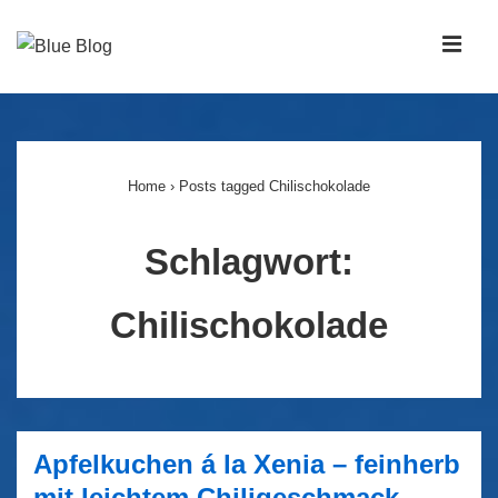
↓
Zum
MEN
Inhalt
Main
Navigation
Home
›
Posts tagged Chilischokolade
Schlagwort:
Chilischokolade
Apfelkuchen á la Xenia – feinherb
mit leichtem Chiligeschmack