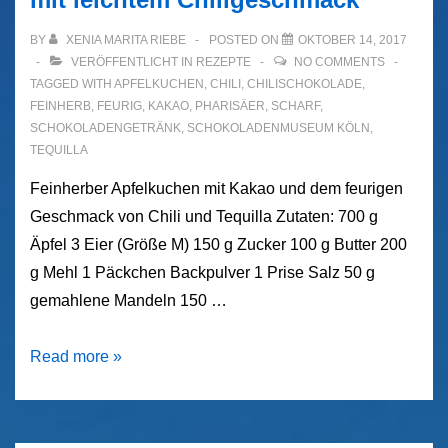
BY
XENIA MARITA RIEBE
POSTED ON
OKTOBER 14, 2017
VERÖFFENTLICHT IN
REZEPTE
NO COMMENTS
TAGGED WITH
APFELKUCHEN
,
CHILI
,
CHILISCHOKOLADE
,
FEINHERB
,
FEURIG
,
KAKAO
,
PHARISÄER
,
SCHARF
,
SCHOKOLADENGETRÄNK
,
SCHOKOLADENMUSEUM KÖLN
,
TEQUILLA
Feinherber Apfelkuchen mit Kakao und dem feurigen
Geschmack von Chili und Tequilla Zutaten: 700 g
Äpfel 3 Eier (Größe M) 150 g Zucker 100 g Butter 200
g Mehl 1 Päckchen Backpulver 1 Prise Salz 50 g
gemahlene Mandeln 150 …
Apfelkuchen
Read more »
á
la
Xenia