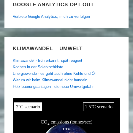
GOOGLE ANALYTICS OPT-OUT
Verbiete Google Analytics, mich zu verfolgen
KLIMAWANDEL – UMWELT
Klimawandel - früh erkannt, spät reagiert
Kochen in der Solarkochkiste
Energiewende - es geht auch ohne Kohle und Öl
Warum wir beim Klimawandel nicht handeln
Holzfeuerungsanlagen - die neue Umweltgefahr