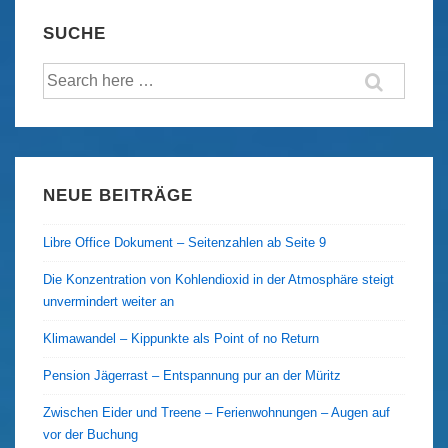
–
SUCHE
feinherb
Suche
mit
nach:
leichtem
Chiligeschmack
NEUE BEITRÄGE
Libre Office Dokument – Seitenzahlen ab Seite 9
Die Konzentration von Kohlendioxid in der Atmosphäre steigt
unvermindert weiter an
Klimawandel – Kippunkte als Point of no Return
Pension Jägerrast – Entspannung pur an der Müritz
Zwischen Eider und Treene – Ferienwohnungen – Augen auf
vor der Buchung